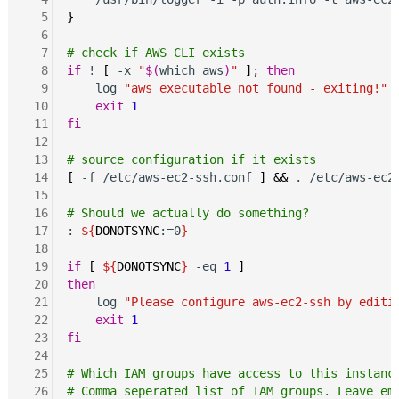
  5
}
  6
  7
# check if AWS CLI exists
  8
if
 ! 
[
 -x 
"
$(
which aws
)
"
]
; 
then
  9
    log 
"aws executable not found - exiting!"
 10
exit
1
 11
fi
 12
 13
# source configuration if it exists
 14
[
 -f /etc/aws-ec2-ssh.conf 
]
&&
 . /etc/aws-ec2-
 15
 16
# Should we actually do something?
 17
: 
${
DONOTSYNC
:=0
}
 18
 19
if
[
${
DONOTSYNC
}
 -eq 
1
]
 20
then
 21
    log 
"Please configure aws-ec2-ssh by editi
 22
exit
1
 23
fi
 24
 25
# Which IAM groups have access to this instanc
 26
# Comma seperated list of IAM groups. Leave em