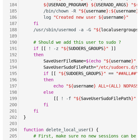
184
${
USERADD_PROGRAM
}
${
USERADD_ARGS
}
"${
185
        /bin/chown -R 
"${
username
}:${
username
}
186
        log 
"Created new user ${
username
}"
187
fi
188
    /usr/sbin/usermod -a -G 
"${
localusergroups
189
190
# Should we add this user to sudo ?
191
if
[[
 ! -z 
"${
SUDOERS_GROUPS
}"
]]
192
then
193
SaveUserFileName=
$(echo
"${
username
}"
 
194
SaveUserSudoFilePath=
"/etc/sudoers.d/
$
195
if
[[
"${
SUDOERS_GROUPS
}"
==
"##ALL##"
196
then
197
echo
"${
username
} ALL=(ALL) NOPASS
198
else
199
[[
 ! -f 
"${
SaveUserSudoFilePath
}"
200
fi
201
fi
202
}
203
204
function
 delete_local_user
()
{
205
# First, make sure no new sessions can be 