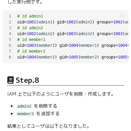
した実行例です。
1
# id admin1
2
uid=
1001
(
admin1
)
gid=
1002
(
admin1
)
groups=
1002
(
ad
3
# id admin2
4
uid=
1002
(
admin2
)
gid=
1003
(
admin2
)
groups=
1003
(
ad
5
# id member1
6
uid=
1003
(
member1
)
gid=
1004
(
member1
)
groups=
1004
(
7
# id member2
8
uid=
1004
(
member2
)
gid=
1005
(
member2
)
groups=
1005
(
Step.8
IAM 上で以下のようにユーザを削除・作成します。
を削除する
admin2
を追加する
member3
結果としてユーザは以下となりました。