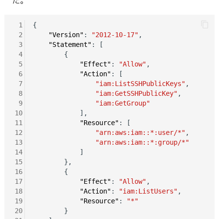
た。
 1
{

 2
"Version"
: 
"2012-10-17"
,

 3
"Statement"
: [

 4
        {

 5
"Effect"
: 
"Allow"
,

 6
"Action"
: [

 7
"iam:ListSSHPublicKeys"
,

 8
"iam:GetSSHPublicKey"
,

 9
"iam:GetGroup"
10
            ],

11
"Resource"
: [

12
"arn:aws:iam::*:user/*"
,

13
"arn:aws:iam::*:group/*"
14
            ]

15
        },

16
        {

17
"Effect"
: 
"Allow"
,

18
"Action"
: 
"iam:ListUsers"
,

19
"Resource"
: 
"*"
20
        }
