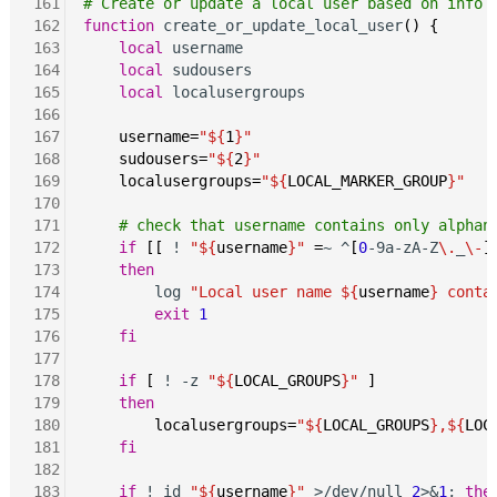
161
# Create or update a local user based on info 
162
function
 create_or_update_local_user
()
{
163
local
 username

164
local
 sudousers

165
local
 localusergroups

166
167
username=
"${
1
}"
168
sudousers=
"${
2
}"
169
localusergroups=
"${
LOCAL_MARKER_GROUP
}"
170
171
# check that username contains only alphan
172
if
[[
 ! 
"${
username
}"
=
~ ^
[
0
-9a-zA-Z
\.
_
\-
]
173
then
174
        log 
"Local user name ${
username
} conta
175
exit
1
176
fi
177
178
if
[
 ! -z 
"${
LOCAL_GROUPS
}"
]
179
then
180
localusergroups=
"${
LOCAL_GROUPS
},${
LOC
181
fi
182
183
if
 ! id 
"${
username
}"
 >/dev/null 
2
>&
1
; 
the