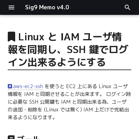
Sig9 Memo v4.0
I
n
Linux と IAM ユーザ情
main関数
i
報を同期し、SSH 鍵でログ
t
リスト関連
イン出来るようにする
i
ファイルの読み書き
a
aws-ec2-ssh
を使うと EC2 上にある Linux ユーザ
ログ関連
l
情報を IAM と同期させることが出来ます。 ログイン時
i
に必要な SSH 公開鍵も IAM と同期出来る為、ユーザ
条件分岐
の追加・削除を (Linux では無く) IAM 上だけで完結出
z
来るようになります。
型指定
i
n