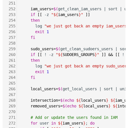
251
252
iam_users=
$(
get_clean_iam_users | sort | u
253
if
[[
 -z 
"${
iam_users
}"
]]
254
then
255
      log 
"we just got back an empty iam_users
256
exit
1
257
fi
258
259
sudo_users=
$(
get_clean_sudoers_users | sor
260
if
[[
 ! -z 
"${
SUDOERS_GROUPS
}"
]]
&&
[[
 ! 
261
then
262
      log 
"we just got back an empty sudo_user
263
exit
1
264
fi
265
266
local_users=
$(
get_local_users | sort | uni
267
268
intersection=
$(echo
${
local_users
}
${
iam_u
269
removed_users=
$(echo
${
local_users
}
${
inte
270
271
# Add or update the users found in IAM
272
for
 user 
in
${
iam_users
}
; 
do