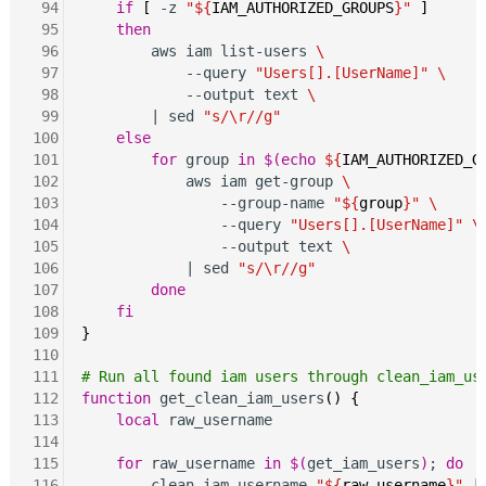
 94
if
[
 -z 
"${
IAM_AUTHORIZED_GROUPS
}"
]
 95
then
 96
        aws iam list-users 
\
 97
            --query 
"Users[].[UserName]"
\
 98
            --output text 
\
 99
        | sed 
"s/\r//g"
100
else
101
for
 group 
in
$(echo
${
IAM_AUTHORIZED_G
102
            aws iam get-group 
\
103
                --group-name 
"${
group
}"
\
104
                --query 
"Users[].[UserName]"
\
105
                --output text 
\
106
            | sed 
"s/\r//g"
107
done
108
fi
109
}
110
111
# Run all found iam users through clean_iam_us
112
function
 get_clean_iam_users
()
{
113
local
 raw_username

114
115
for
 raw_username 
in
$(
get_iam_users
)
; 
do
116
        clean_iam_username 
"${
raw_username
}"
 |