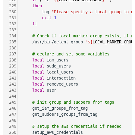
229
then
230
        log 
"Please specify a local group to m
231
exit
1
232
fi
233
234
# Check if local marker group exists, if n
235
    /usr/bin/getent group 
"${
LOCAL_MARKER_GROU
236
237
# declare and set some variables
238
local
 iam_users

239
local
 sudo_users

240
local
 local_users

241
local
 intersection

242
local
 removed_users

243
local
 user

244
245
# init group and sudoers from tags
246
    get_iam_groups_from_tag

247
    get_sudoers_groups_from_tag

248
249
# setup the aws credentials if needed
250
    setup_aws_credentials
