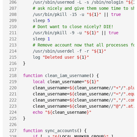
206
    /usr/sbin/usermod -L -s /sbin/nologin 
"${
1
207
# ask nicely and give them some time to sh
208
    /usr/bin/pkill -15 -u 
"${
1
}"
||
true
209
    sleep 
5
210
# Dont want to close nicely? DIE!
211
    /usr/bin/pkill -9 -u 
"${
1
}"
||
true
212
    sleep 
1
213
# Remove account now that all processes fo
214
    /usr/sbin/userdel -f -r 
"${
1
}"
215
    log 
"Deleted user ${
1
}"
216
}
217
218
function
 clean_iam_username
()
{
219
local
clean_username=
"${
1
}"
220
clean_username=
${
clean_username
//
"+"
/
".plu
221
clean_username=
${
clean_username
//
"="
/
".equ
222
clean_username=
${
clean_username
//
","
/
".com
223
clean_username=
${
clean_username
//
"@"
/
".at.
224
echo
"${
clean_username
}"
225
}
226
227
function
 sync_accounts
()
{
228
if
[
 -z 
"${
LOCAL_MARKER_GROUP
}"
]