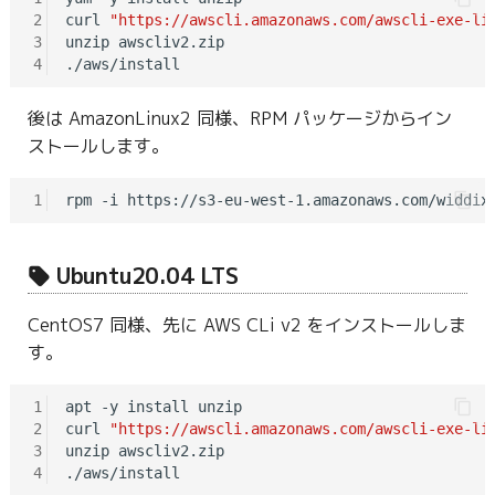
2
curl 
"https://awscli.amazonaws.com/awscli-exe-li
3
unzip awscliv2.zip

4
後は AmazonLinux2 同様、RPM パッケージからイン
ストールします。
1
Ubuntu20.04 LTS
CentOS7 同様、先に AWS CLi v2 をインストールしま
す。
1
apt -y install unzip

2
curl 
"https://awscli.amazonaws.com/awscli-exe-li
3
unzip awscliv2.zip

4