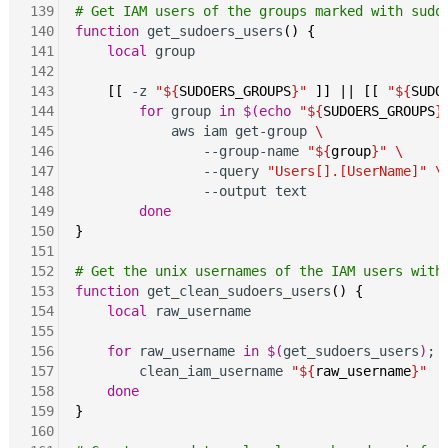
139
# Get IAM users of the groups marked with sudo
140
function
 get_sudoers_users
()
{
141
local
 group

142
143
[[
 -z 
"${
SUDOERS_GROUPS
}"
]]
||
[[
"${
SUDO
144
for
 group 
in
$(echo
"${
SUDOERS_GROUPS
}
145
            aws iam get-group 
\
146
                --group-name 
"${
group
}"
\
147
                --query 
"Users[].[UserName]"
\
148
                --output text

149
done
150
}
151
152
# Get the unix usernames of the IAM users with
153
function
 get_clean_sudoers_users
()
{
154
local
 raw_username

155
156
for
 raw_username 
in
$(
get_sudoers_users
)
; 
157
        clean_iam_username 
"${
raw_username
}"
158
done
159
}
160