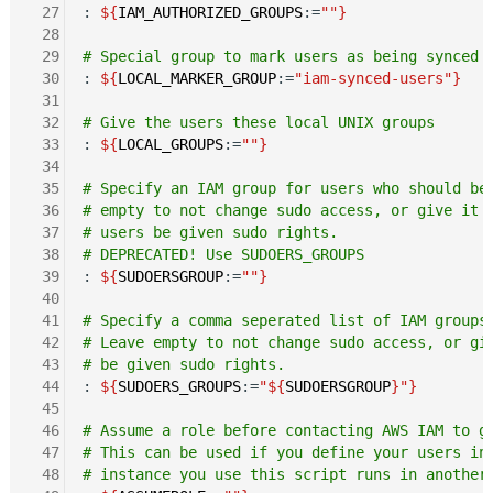
 27
: 
${
IAM_AUTHORIZED_GROUPS
:=
""}
 28
 29
# Special group to mark users as being synced 
 30
: 
${
LOCAL_MARKER_GROUP
:=
"iam-synced-users"}
 31
 32
# Give the users these local UNIX groups
 33
: 
${
LOCAL_GROUPS
:=
""}
 34
 35
# Specify an IAM group for users who should be
 36
# empty to not change sudo access, or give it 
 37
# users be given sudo rights.
 38
# DEPRECATED! Use SUDOERS_GROUPS
 39
: 
${
SUDOERSGROUP
:=
""}
 40
 41
# Specify a comma seperated list of IAM groups
 42
# Leave empty to not change sudo access, or gi
 43
# be given sudo rights.
 44
: 
${
SUDOERS_GROUPS
:=
"${
SUDOERSGROUP
}"}
 45
 46
# Assume a role before contacting AWS IAM to g
 47
# This can be used if you define your users in
 48
# instance you use this script runs in another