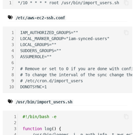
1
/etc/aws-ec2-ssh.conf
 1
IAM_AUTHORIZED_GROUPS=""

 2
LOCAL_MARKER_GROUP="iam-synced-users"

 3
LOCAL_GROUPS=""

 4
SUDOERS_GROUPS=""

 5
ASSUMEROLE=""

 6
 7
# Remove or set to 0 if you are done with config
 8
# To change the interval of the sync change the 
 9
# /etc/cron.d/import_users

10
/usr/bin/import_users.sh
  1
#!/bin/bash -e
  2
  3
function
 log
()
{
  4
    /usr/bin/logger -i -p auth.info -t aws-ec2