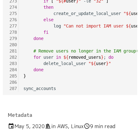
273
if
[
"${#
user
}"
 -le 
"32"
]
274
then
275
            create_or_update_local_user 
"${
use
276
else
277
            log 
"Can not import IAM user ${
use
278
fi
279
done
280
281
# Remove users no longer in the IAM group(
282
for
 user 
in
${
removed_users
}
; 
do
283
        delete_local_user 
"${
user
}"
284
done
285
}
286
287
Metadata
May 5, 2020
in
AWS
,
Linux
9 min read