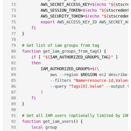
 72
AWS_SECRET_ACCESS_KEY=
$(echo
"${
stscre
 73
AWS_SESSION_TOKEN=
$(echo
"${
stscredent
 74
AWS_SECURITY_TOKEN=
$(echo
"${
stscreden
 75
export
 AWS_ACCESS_KEY_ID AWS_SECRET_ACC
 76
fi
 77
}
 78
 79
# Get list of iam groups from tag
 80
function
 get_iam_groups_from_tag
()
{
 81
if
[
"${
IAM_AUTHORIZED_GROUPS_TAG
}"
]
 82
then
 83
IAM_AUTHORIZED_GROUPS=
$(
\
 84
            aws --region 
$REGION
 ec2 describe-
 85
            --filters 
"Name=resource-id,Values
 86
            --query 
"Tags[0].Value"
 --output t
 87
)
 88
fi
 89
}
 90
 91
# Get all IAM users (optionally limited by IAM
 92
function
 get_iam_users
()
{
 93
local
 group
