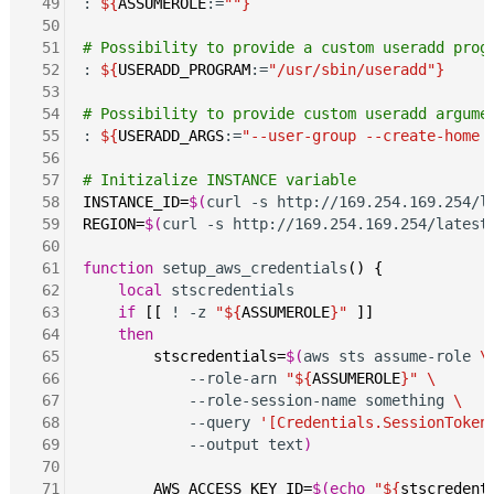
 49
: 
${
ASSUMEROLE
:=
""}
 50
 51
# Possibility to provide a custom useradd prog
 52
: 
${
USERADD_PROGRAM
:=
"/usr/sbin/useradd"}
 53
 54
# Possibility to provide custom useradd argume
 55
: 
${
USERADD_ARGS
:=
"--user-group --create-home 
 56
 57
# Initizalize INSTANCE variable
 58
INSTANCE_ID=
$(
curl -s http://169.254.169.254/l
 59
REGION=
$(
curl -s http://169.254.169.254/latest
 60
 61
function
 setup_aws_credentials
()
{
 62
local
 stscredentials

 63
if
[[
 ! -z 
"${
ASSUMEROLE
}"
]]
 64
then
 65
stscredentials=
$(
aws sts assume-role 
\
 66
            --role-arn 
"${
ASSUMEROLE
}"
\
 67
            --role-session-name something 
\
 68
            --query 
'[Credentials.SessionToken
 69
            --output text
)
 70
 71
AWS_ACCESS_KEY_ID=
$(echo
"${
stscredent