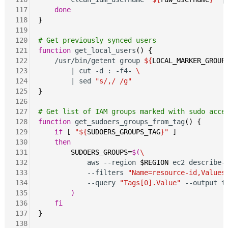
117
done
118
}
119
120
# Get previously synced users
121
function
 get_local_users
()
{
122
    /usr/bin/getent group 
${
LOCAL_MARKER_GROUP
123
        | cut -d : -f4- 
\
124
        | sed 
"s/,/ /g"
125
}
126
127
# Get list of IAM groups marked with sudo acce
128
function
 get_sudoers_groups_from_tag
()
{
129
if
[
"${
SUDOERS_GROUPS_TAG
}"
]
130
then
131
SUDOERS_GROUPS=
$(
\
132
            aws --region 
$REGION
 ec2 describe-
133
            --filters 
"Name=resource-id,Values
134
            --query 
"Tags[0].Value"
 --output t
135
)
136
fi
137
}
138