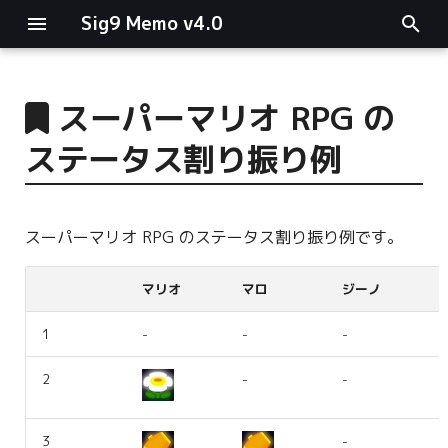
Sig9 Memo v4.0
I
n
スーパーマリオ RPG の
main関数
i
ステータス割り振り例
t
リスト関連
i
ファイルの読み書き
スーパーマリオ RPG のステータス割り振り例です。
a
ログ関連
l
マリオ
マロ
ジーノ
i
条件分岐
1
-
-
-
-
z
型指定
2
-
-
-
i
n
3
-
-