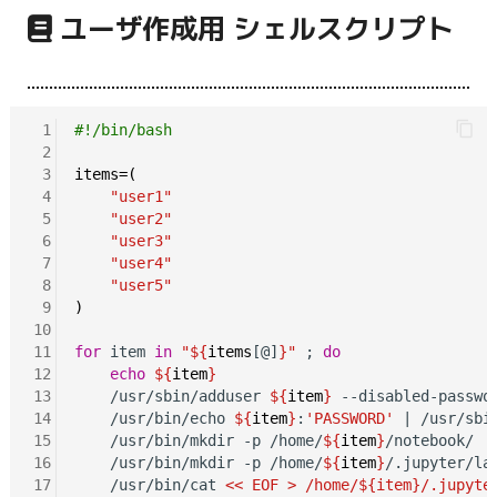
g
ユーザ作成用 シェルスクリプト
s
e
 1
#!/bin/bash
a
 2
 3
items=(
r
 4
"user1"
c
 5
"user2"
 6
"user3"
h
 7
"user4"
 8
"user5"
 9
)
10
11
for
 item 
in
"${
items
[@]
}"
 ; 
do
12
echo
${
item
}
13
    /usr/sbin/adduser 
${
item
}
 --disabled-passwo
14
    /usr/bin/echo 
${
item
}
:
'PASSWORD'
 | /usr/sbin
15
    /usr/bin/mkdir -p /home/
${
item
}
/notebook/

16
    /usr/bin/mkdir -p /home/
${
item
}
/.jupyter/la
17
    /usr/bin/cat 
<< EOF > /home/${item}/.jupyte