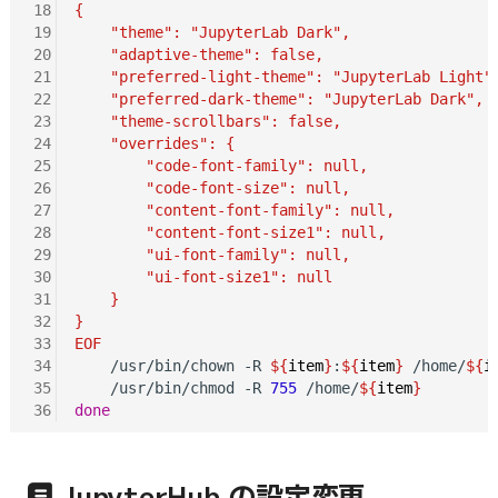
18
{
19
    "theme": "JupyterLab Dark",
20
    "adaptive-theme": false,
21
    "preferred-light-theme": "JupyterLab Light"
22
    "preferred-dark-theme": "JupyterLab Dark",
23
    "theme-scrollbars": false,
24
    "overrides": {
25
        "code-font-family": null,
26
        "code-font-size": null,
27
        "content-font-family": null,
28
        "content-font-size1": null,
29
        "ui-font-family": null,
30
        "ui-font-size1": null
31
    }
32
}
33
EOF
34
    /usr/bin/chown -R 
${
item
}
:
${
item
}
 /home/
${
i
35
    /usr/bin/chmod -R 
755
 /home/
${
item
}
36
done
JupyterHub の設定変更