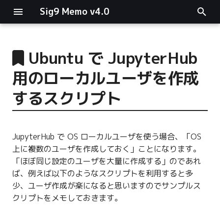
Sig9 Memo v4.0
I
n
Ubuntu で JupyterHub
main関数
i
用のローカルユーザを作成
t
リスト関連
するスクリプト
i
ファイルの読み書き
a
JupyterHub で OS ローカルユーザを使う場合、「OS
ログ関連
l
上に複数のユーザを作成しておく」ことになります。
i
「ほぼ同じ設定のユーザを大量に作成する」のであれ
条件分岐
ば、例えば以下のようなスクリプトを利用すると多
z
少、ユーザ作成が楽になると思いますのでサンプルス
型指定
i
クリプトをメモしておきます。
n