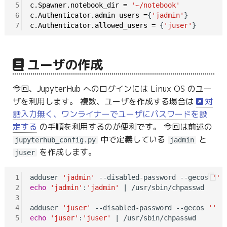
5
c.Spawner.notebook_dir
=
'~/notebook'
6
c.Authenticator.admin_users
=
{
'jadmin'
7
c.Authenticator.allowed_users
=
 {
'juser'
ユーザの作成
今回、JupyterHub へのログインには Linux OS のユー
ザを利用します。 複数、ユーザを作成する場合は
対
話入力無く、ワンライナーでユーザにパスワードを設
定する
の手順を利用するのが便利です。 今回は前述の
中で定義している
と
jupyterhub_config.py
jadmin
を作成します。
juser
1
adduser 
'jadmin'
 --disabled-password --gecos 
''
2
echo
'jadmin'
:
'jadmin'
 | /usr/sbin/chpasswd

3
4
adduser 
'juser'
 --disabled-password --gecos 
''
5
echo
'juser'
:
'juser'