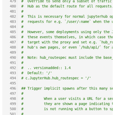
 479
#  Override to send only a subset of traffic 
 480
#  Hub as the default route for all requests.
 481
#
 482
#  This is necessary for normal jupyterhub op
 483
#  requests for e.g. `/user/:name` when the u
 484
#
 485
#  However, some deployments using only the J
 486
#  these events themselves, in which case the
 487
#  target with the proxy and set e.g. `hub_ro
 488
#  hub's own pages, or even `/hub/api/` for a
 489
#
 490
#  Note: hub_routespec must include the base_
 491
#
 492
#  .. versionadded:: 1.4
 493
#  Default: '/'
 494
# c.JupyterHub.hub_routespec = '/'
 495
 496
## Trigger implicit spawns after this many se
 497
#
 498
#          When a user visits a URL for a ser
 499
#          they are shown a page indicating t
 500
#          is not running with a button to sp
 501
#