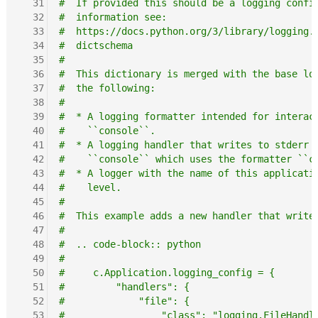
  31
#  If provided this should be a logging confi
  32
#  information see:
  33
#  https://docs.python.org/3/library/logging.
  34
#  dictschema
  35
#
  36
#  This dictionary is merged with the base lo
  37
#  the following:
  38
#
  39
#  * A logging formatter intended for interac
  40
#    ``console``.
  41
#  * A logging handler that writes to stderr 
  42
#    ``console`` which uses the formatter ``c
  43
#  * A logger with the name of this applicati
  44
#    level.
  45
#
  46
#  This example adds a new handler that write
  47
#
  48
#  .. code-block:: python
  49
#
  50
#     c.Application.logging_config = {
  51
#         "handlers": {
  52
#             "file": {
  53
#                 "class": "logging.FileHandl