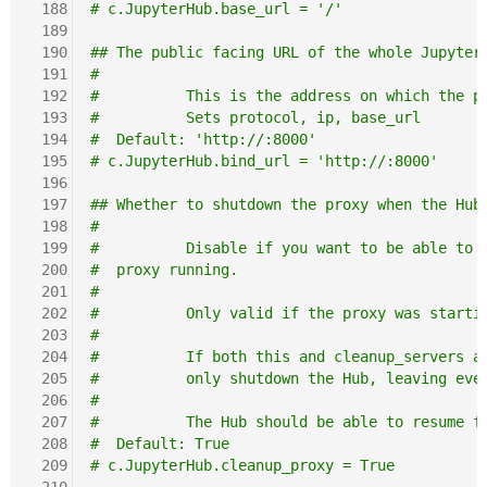
 188
# c.JupyterHub.base_url = '/'
 189
 190
## The public facing URL of the whole Jupyter
 191
#
 192
#          This is the address on which the p
 193
#          Sets protocol, ip, base_url
 194
#  Default: 'http://:8000'
 195
# c.JupyterHub.bind_url = 'http://:8000'
 196
 197
## Whether to shutdown the proxy when the Hub
 198
#
 199
#          Disable if you want to be able to 
 200
#  proxy running.
 201
#
 202
#          Only valid if the proxy was starti
 203
#
 204
#          If both this and cleanup_servers a
 205
#          only shutdown the Hub, leaving eve
 206
#
 207
#          The Hub should be able to resume f
 208
#  Default: True
 209
# c.JupyterHub.cleanup_proxy = True
 210