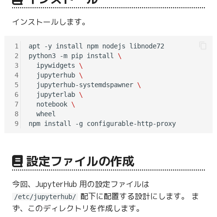
インストールします。
1
apt -y install npm nodejs libnode72

2
python3 -m pip install 
\
3
  ipywidgets 
\
4
  jupyterhub 
\
5
  jupyterhub-systemdspawner 
\
6
  jupyterlab 
\
7
  notebook 
\
8
  wheel

9
設定ファイルの作成
今回、JupyterHub 用の設定ファイルは
配下に配置する設計にします。 ま
/etc/jupyterhub/
ず、このディレクトリを作成します。