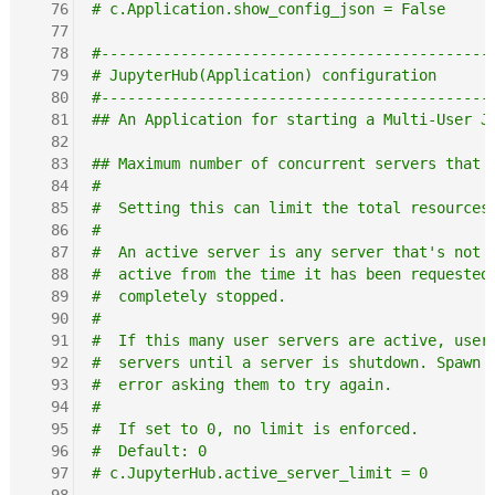
  76
# c.Application.show_config_json = False
  77
  78
#--------------------------------------------
  79
# JupyterHub(Application) configuration
  80
#--------------------------------------------
  81
## An Application for starting a Multi-User J
  82
  83
## Maximum number of concurrent servers that 
  84
#
  85
#  Setting this can limit the total resources
  86
#
  87
#  An active server is any server that's not 
  88
#  active from the time it has been requested
  89
#  completely stopped.
  90
#
  91
#  If this many user servers are active, user
  92
#  servers until a server is shutdown. Spawn 
  93
#  error asking them to try again.
  94
#
  95
#  If set to 0, no limit is enforced.
  96
#  Default: 0
  97
# c.JupyterHub.active_server_limit = 0
  98