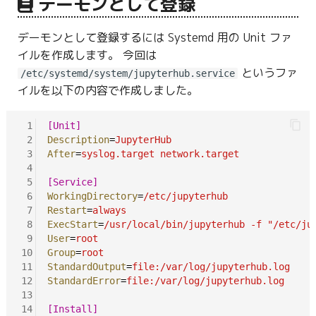
デーモンとして登録
デーモンとして登録するには Systemd 用の Unit ファ
イルを作成します。 今回は
というファ
/etc/systemd/system/jupyterhub.service
イルを以下の内容で作成しました。
 1
[Unit]
 2
Description
=
JupyterHub
 3
After
=
syslog.target network.target
 4
 5
[Service]
 6
WorkingDirectory
=
/etc/jupyterhub
 7
Restart
=
always
 8
ExecStart
=
/usr/local/bin/jupyterhub -f "/etc/ju
 9
User
=
root
10
Group
=
root
11
StandardOutput
=
file:/var/log/jupyterhub.log
12
StandardError
=
file:/var/log/jupyterhub.log
13
14
[Install]