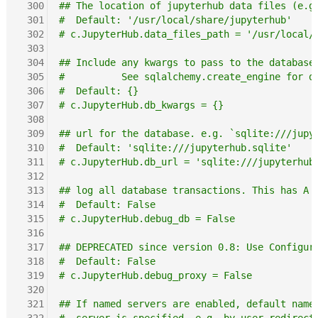
 300
## The location of jupyterhub data files (e.g
 301
#  Default: '/usr/local/share/jupyterhub'
 302
# c.JupyterHub.data_files_path = '/usr/local/
 303
 304
## Include any kwargs to pass to the database
 305
#          See sqlalchemy.create_engine for d
 306
#  Default: {}
 307
# c.JupyterHub.db_kwargs = {}
 308
 309
## url for the database. e.g. `sqlite:///jupy
 310
#  Default: 'sqlite:///jupyterhub.sqlite'
 311
# c.JupyterHub.db_url = 'sqlite:///jupyterhub
 312
 313
## log all database transactions. This has A 
 314
#  Default: False
 315
# c.JupyterHub.debug_db = False
 316
 317
## DEPRECATED since version 0.8: Use Configur
 318
#  Default: False
 319
# c.JupyterHub.debug_proxy = False
 320
 321
## If named servers are enabled, default name
 322
#  server is specified, e.g. by user-redirect