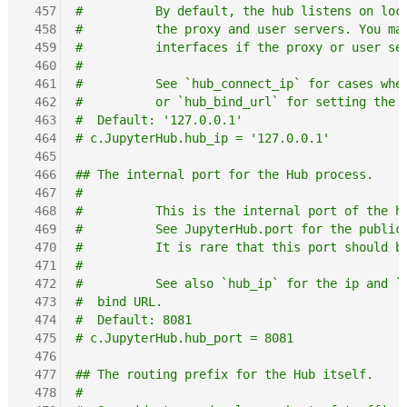
 457
#          By default, the hub listens on loc
 458
#          the proxy and user servers. You ma
 459
#          interfaces if the proxy or user se
 460
#
 461
#          See `hub_connect_ip` for cases whe
 462
#          or `hub_bind_url` for setting the 
 463
#  Default: '127.0.0.1'
 464
# c.JupyterHub.hub_ip = '127.0.0.1'
 465
 466
## The internal port for the Hub process.
 467
#
 468
#          This is the internal port of the h
 469
#          See JupyterHub.port for the public
 470
#          It is rare that this port should b
 471
#
 472
#          See also `hub_ip` for the ip and `
 473
#  bind URL.
 474
#  Default: 8081
 475
# c.JupyterHub.hub_port = 8081
 476
 477
## The routing prefix for the Hub itself.
 478
#