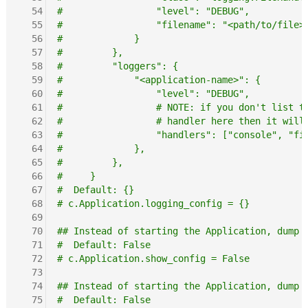
  54
#                 "level": "DEBUG",
  55
#                 "filename": "<path/to/file>
  56
#             }
  57
#         },
  58
#         "loggers": {
  59
#             "<application-name>": {
  60
#                 "level": "DEBUG",
  61
#                 # NOTE: if you don't list t
  62
#                 # handler here then it will
  63
#                 "handlers": ["console", "fi
  64
#             },
  65
#         },
  66
#     }
  67
#  Default: {}
  68
# c.Application.logging_config = {}
  69
  70
## Instead of starting the Application, dump 
  71
#  Default: False
  72
# c.Application.show_config = False
  73
  74
## Instead of starting the Application, dump 
  75
#  Default: False