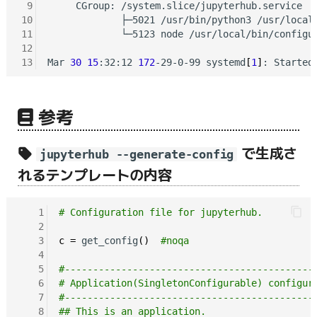
 9
     CGroup: /system.slice/jupyterhub.service

10
             ├─5021 /usr/bin/python3 /usr/local/
11
             └─5123 node /usr/local/bin/configu
12
13
Mar 
30
15
:32:12 
172
-29-0-99 systemd
[
1
]
参考
で生成さ
jupyterhub --generate-config
れるテンプレートの内容
   1
# Configuration file for jupyterhub.
   2
   3
c
=
 get_config
()
#noqa
   4
   5
#--------------------------------------------
   6
# Application(SingletonConfigurable) configur
   7
#--------------------------------------------
   8
## This is an application.