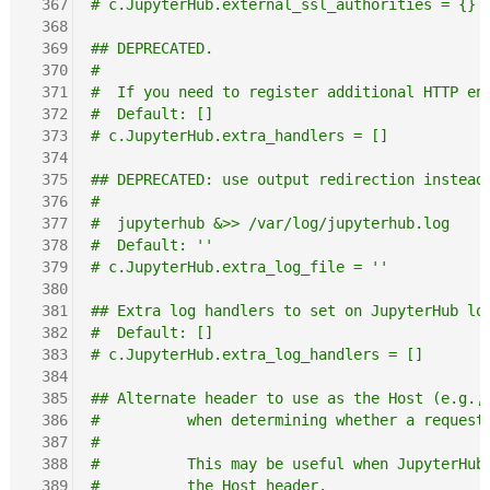
 367
# c.JupyterHub.external_ssl_authorities = {}
 368
 369
## DEPRECATED.
 370
#
 371
#  If you need to register additional HTTP en
 372
#  Default: []
 373
# c.JupyterHub.extra_handlers = []
 374
 375
## DEPRECATED: use output redirection instead
 376
#
 377
#  jupyterhub &>> /var/log/jupyterhub.log
 378
#  Default: ''
 379
# c.JupyterHub.extra_log_file = ''
 380
 381
## Extra log handlers to set on JupyterHub lo
 382
#  Default: []
 383
# c.JupyterHub.extra_log_handlers = []
 384
 385
## Alternate header to use as the Host (e.g.,
 386
#          when determining whether a request
 387
#
 388
#          This may be useful when JupyterHub
 389
#          the Host header.