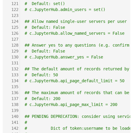
 121
#  Default: set()
 122
# c.JupyterHub.admin_users = set()
 123
 124
## Allow named single-user servers per user
 125
#  Default: False
 126
# c.JupyterHub.allow_named_servers = False
 127
 128
## Answer yes to any questions (e.g. confirm 
 129
#  Default: False
 130
# c.JupyterHub.answer_yes = False
 131
 132
## The default amount of records returned by 
 133
#  Default: 50
 134
# c.JupyterHub.api_page_default_limit = 50
 135
 136
## The maximum amount of records that can be 
 137
#  Default: 200
 138
# c.JupyterHub.api_page_max_limit = 200
 139
 140
## PENDING DEPRECATION: consider using servic
 141
#
 142
#          Dict of token:username to be loade