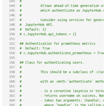
 143
#
 144
#          Allows ahead-of-time generation of
 145
#          which authenticate as JupyterHub u
 146
#
 147
#          Consider using services for genera
 148
#  JupyterHub API.
 149
#  Default: {}
 150
# c.JupyterHub.api_tokens = {}
 151
 152
## Authentication for prometheus metrics
 153
#  Default: True
 154
# c.JupyterHub.authenticate_prometheus = True
 155
 156
## Class for authenticating users.
 157
#
 158
#          This should be a subclass of :clas
 159
#
 160
#          with an :meth:`authenticate` metho
 161
#
 162
#          - is a coroutine (asyncio or torna
 163
#          - returns username on success, Non
 164
#          - takes two arguments: (handler, d
 165
#            where `handler` is the calling w