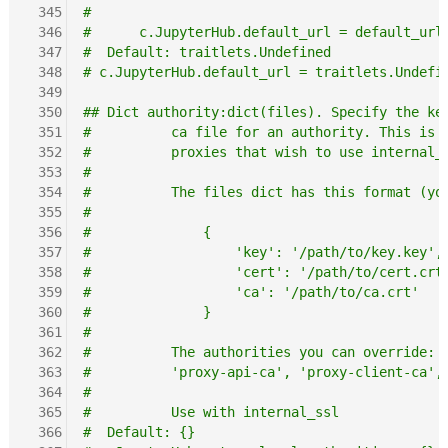
 345
#
 346
#      c.JupyterHub.default_url = default_url
 347
#  Default: traitlets.Undefined
 348
# c.JupyterHub.default_url = traitlets.Undefi
 349
 350
## Dict authority:dict(files). Specify the ke
 351
#          ca file for an authority. This is 
 352
#          proxies that wish to use internal_
 353
#
 354
#          The files dict has this format (yo
 355
#
 356
#              {
 357
#                  'key': '/path/to/key.key',
 358
#                  'cert': '/path/to/cert.crt
 359
#                  'ca': '/path/to/ca.crt'
 360
#              }
 361
#
 362
#          The authorities you can override: 
 363
#          'proxy-api-ca', 'proxy-client-ca',
 364
#
 365
#          Use with internal_ssl
 366
#  Default: {}