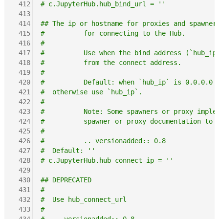
 412
# c.JupyterHub.hub_bind_url = ''
 413
 414
## The ip or hostname for proxies and spawner
 415
#          for connecting to the Hub.
 416
#
 417
#          Use when the bind address (`hub_ip
 418
#          from the connect address.
 419
#
 420
#          Default: when `hub_ip` is 0.0.0.0 
 421
#  otherwise use `hub_ip`.
 422
#
 423
#          Note: Some spawners or proxy imple
 424
#          spawner or proxy documentation to 
 425
#
 426
#          .. versionadded:: 0.8
 427
#  Default: ''
 428
# c.JupyterHub.hub_connect_ip = ''
 429
 430
## DEPRECATED
 431
#
 432
#  Use hub_connect_url
 433
#
 434
#  .. versionadded:: 0.8