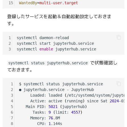
15
WantedBy
=
multi-user.target
登録したサービスを起動＆自動起動設定しておきま
す。
1
systemctl daemon-reload

2
systemctl start jupyterhub.service

3
systemctl 
enable
で状態確認し
systemctl status jupyterhub.service
ておきます。
 1
$ systemctl status jupyterhub.service

 2
● jupyterhub.service - JupyterHub

 3
     Loaded: loaded 
(
/etc/systemd/system/jupyte
 4
     Active: active 
(
running
)
 since Sat 
2024
-03
 5
   Main PID: 
5021
(
jupyterhub
)
 6
      Tasks: 
9
(
limit: 
4557
)
 7
     Memory: 
76
.8M

 8
        CPU: 
1
.144s
