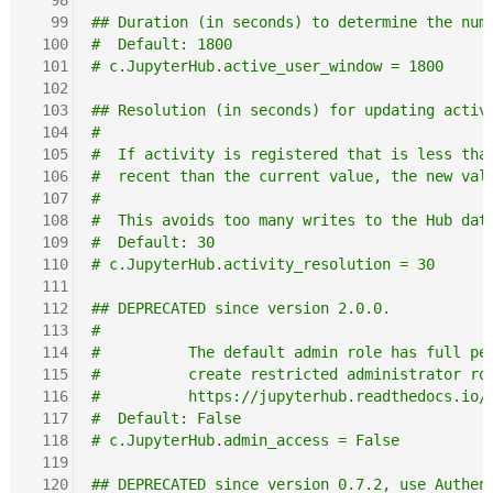
  99
## Duration (in seconds) to determine the num
 100
#  Default: 1800
 101
# c.JupyterHub.active_user_window = 1800
 102
 103
## Resolution (in seconds) for updating activ
 104
#
 105
#  If activity is registered that is less tha
 106
#  recent than the current value, the new val
 107
#
 108
#  This avoids too many writes to the Hub dat
 109
#  Default: 30
 110
# c.JupyterHub.activity_resolution = 30
 111
 112
## DEPRECATED since version 2.0.0.
 113
#
 114
#          The default admin role has full pe
 115
#          create restricted administrator ro
 116
#          https://jupyterhub.readthedocs.io/
 117
#  Default: False
 118
# c.JupyterHub.admin_access = False
 119
 120
## DEPRECATED since version 0.7.2, use Authen