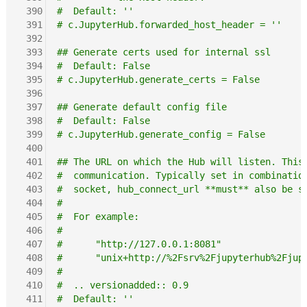
 390
#  Default: ''
 391
# c.JupyterHub.forwarded_host_header = ''
 392
 393
## Generate certs used for internal ssl
 394
#  Default: False
 395
# c.JupyterHub.generate_certs = False
 396
 397
## Generate default config file
 398
#  Default: False
 399
# c.JupyterHub.generate_config = False
 400
 401
## The URL on which the Hub will listen. This
 402
#  communication. Typically set in combinatio
 403
#  socket, hub_connect_url **must** also be s
 404
#
 405
#  For example:
 406
#
 407
#      "http://127.0.0.1:8081"
 408
#      "unix+http://%2Fsrv%2Fjupyterhub%2Fjup
 409
#
 410
#  .. versionadded:: 0.9
 411
#  Default: ''