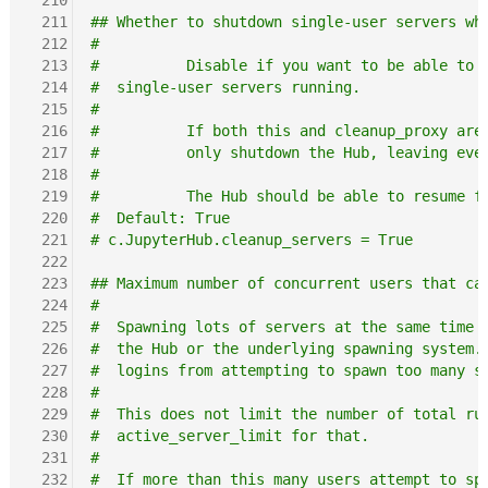
 211
## Whether to shutdown single-user servers wh
 212
#
 213
#          Disable if you want to be able to 
 214
#  single-user servers running.
 215
#
 216
#          If both this and cleanup_proxy are
 217
#          only shutdown the Hub, leaving eve
 218
#
 219
#          The Hub should be able to resume f
 220
#  Default: True
 221
# c.JupyterHub.cleanup_servers = True
 222
 223
## Maximum number of concurrent users that ca
 224
#
 225
#  Spawning lots of servers at the same time 
 226
#  the Hub or the underlying spawning system.
 227
#  logins from attempting to spawn too many s
 228
#
 229
#  This does not limit the number of total ru
 230
#  active_server_limit for that.
 231
#
 232
#  If more than this many users attempt to sp