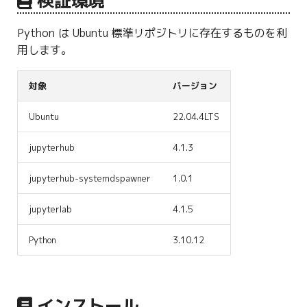
検証環境
g
Python は Ubuntu 標準リポジトリに存在するものを利
s
用します。
e
a
対象
バージョン
r
Ubuntu
22.04.4LTS
c
jupyterhub
4.1.3
h
jupyterhub-systemdspawner
1.0.1
jupyterlab
4.1.5
Python
3.10.12
インストール