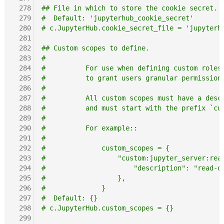
 278
## File in which to store the cookie secret.
 279
#  Default: 'jupyterhub_cookie_secret'
 280
# c.JupyterHub.cookie_secret_file = 'jupyterh
 281
 282
## Custom scopes to define.
 283
#
 284
#          For use when defining custom roles
 285
#          to grant users granular permission
 286
#
 287
#          All custom scopes must have a desc
 288
#          and must start with the prefix `cu
 289
#
 290
#          For example::
 291
#
 292
#              custom_scopes = {
 293
#                  "custom:jupyter_server:rea
 294
#                      "description": "read-o
 295
#                  },
 296
#              }
 297
#  Default: {}
 298
# c.JupyterHub.custom_scopes = {}
 299