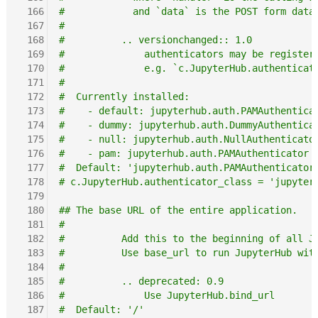
 166
#            and `data` is the POST form data
 167
#
 168
#          .. versionchanged:: 1.0
 169
#              authenticators may be register
 170
#              e.g. `c.JupyterHub.authenticat
 171
#
 172
#  Currently installed:
 173
#    - default: jupyterhub.auth.PAMAuthentica
 174
#    - dummy: jupyterhub.auth.DummyAuthentica
 175
#    - null: jupyterhub.auth.NullAuthenticato
 176
#    - pam: jupyterhub.auth.PAMAuthenticator
 177
#  Default: 'jupyterhub.auth.PAMAuthenticator
 178
# c.JupyterHub.authenticator_class = 'jupyter
 179
 180
## The base URL of the entire application.
 181
#
 182
#          Add this to the beginning of all J
 183
#          Use base_url to run JupyterHub wit
 184
#
 185
#          .. deprecated: 0.9
 186
#              Use JupyterHub.bind_url
 187
#  Default: '/'