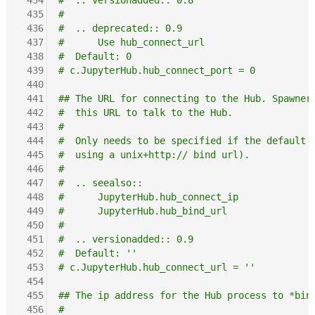
 435
#
 436
#  .. deprecated:: 0.9
 437
#      Use hub_connect_url
 438
#  Default: 0
 439
# c.JupyterHub.hub_connect_port = 0
 440
 441
## The URL for connecting to the Hub. Spawner
 442
#  this URL to talk to the Hub.
 443
#
 444
#  Only needs to be specified if the default 
 445
#  using a unix+http:// bind url).
 446
#
 447
#  .. seealso::
 448
#      JupyterHub.hub_connect_ip
 449
#      JupyterHub.hub_bind_url
 450
#
 451
#  .. versionadded:: 0.9
 452
#  Default: ''
 453
# c.JupyterHub.hub_connect_url = ''
 454
 455
## The ip address for the Hub process to *bin
 456
#