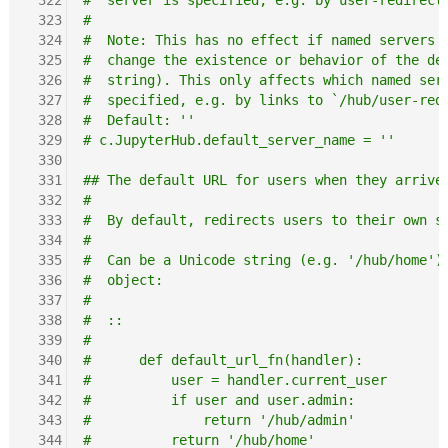
 323
#
 324
#  Note: This has no effect if named servers 
 325
#  change the existence or behavior of the de
 326
#  string). This only affects which named ser
 327
#  specified, e.g. by links to `/hub/user-red
 328
#  Default: ''
 329
# c.JupyterHub.default_server_name = ''
 330
 331
## The default URL for users when they arrive
 332
#
 333
#  By default, redirects users to their own s
 334
#
 335
#  Can be a Unicode string (e.g. '/hub/home')
 336
#  object:
 337
#
 338
#  ::
 339
#
 340
#      def default_url_fn(handler):
 341
#          user = handler.current_user
 342
#          if user and user.admin:
 343
#              return '/hub/admin'
 344
#          return '/hub/home'