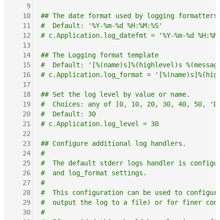
   9
  10
## The date format used by logging formatters
  11
#  Default: '%Y-%m-%d %H:%M:%S'
  12
# c.Application.log_datefmt = '%Y-%m-%d %H:%M
  13
  14
## The Logging format template
  15
#  Default: '[%(name)s]%(highlevel)s %(messag
  16
# c.Application.log_format = '[%(name)s]%(hig
  17
  18
## Set the log level by value or name.
  19
#  Choices: any of [0, 10, 20, 30, 40, 50, 'D
  20
#  Default: 30
  21
# c.Application.log_level = 30
  22
  23
## Configure additional log handlers.
  24
#
  25
#  The default stderr logs handler is configu
  26
#  and log_format settings.
  27
#
  28
#  This configuration can be used to configur
  29
#  output the log to a file) or for finer con
  30
#