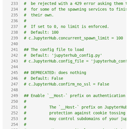
 233
#  be rejected with a 429 error asking them t
 234
#  for some of the spawning services to finis
 235
#  their own.
 236
#
 237
#  If set to 0, no limit is enforced.
 238
#  Default: 100
 239
# c.JupyterHub.concurrent_spawn_limit = 100
 240
 241
## The config file to load
 242
#  Default: 'jupyterhub_config.py'
 243
# c.JupyterHub.config_file = 'jupyterhub_conf
 244
 245
## DEPRECATED: does nothing
 246
#  Default: False
 247
# c.JupyterHub.confirm_no_ssl = False
 248
 249
## Enable `__Host-` prefix on authentication 
 250
#
 251
#          The `__Host-` prefix on JupyterHub
 252
#          protection against cookie tossing 
 253
#          may control subdomains of your jup
 254
#