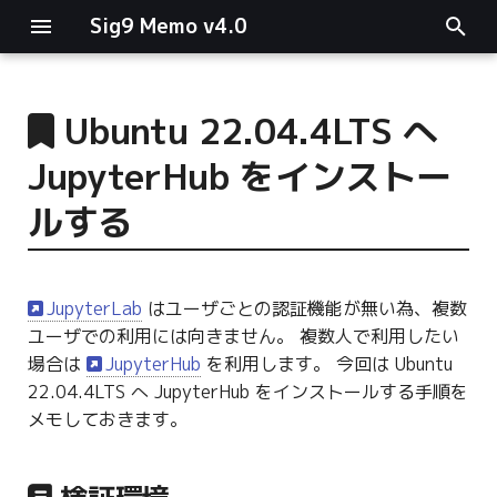
Sig9 Memo v4.0
I
n
Ubuntu 22.04.4LTS へ
main関数
i
JupyterHub をインストー
t
リスト関連
ルする
i
ファイルの読み書き
a
JupyterLab
はユーザごとの認証機能が無い為、複数
ログ関連
l
ユーザでの利用には向きません。 複数人で利用したい
i
場合は
JupyterHub
を利用します。 今回は Ubuntu
条件分岐
22.04.4LTS へ JupyterHub をインストールする手順を
z
メモしておきます。
型指定
i
n