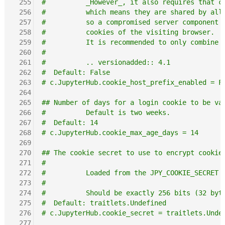
 255
#          _However_, it also requires that c
 256
#          which means they are shared by all
 257
#          so a compromised server component 
 258
#          cookies of the visiting browser.
 259
#          It is recommended to only combine 
 260
#
 261
#          .. versionadded:: 4.1
 262
#  Default: False
 263
# c.JupyterHub.cookie_host_prefix_enabled = F
 264
 265
## Number of days for a login cookie to be va
 266
#          Default is two weeks.
 267
#  Default: 14
 268
# c.JupyterHub.cookie_max_age_days = 14
 269
 270
## The cookie secret to use to encrypt cookie
 271
#
 272
#          Loaded from the JPY_COOKIE_SECRET 
 273
#
 274
#          Should be exactly 256 bits (32 byt
 275
#  Default: traitlets.Undefined
 276
# c.JupyterHub.cookie_secret = traitlets.Unde
 277