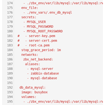
174
   - ./zbx_env/var/lib/mysql:/var/lib/mysql:rw
175
  env_file:
176
   - ./env_vars/.env_db_mysql
177
  secrets:
178
   - MYSQL_USER
179
   - MYSQL_PASSWORD
180
   - MYSQL_ROOT_PASSWORD
181
#   - server-key.pem
182
#   - server-cert.pem
183
#   - root-ca.pem
184
  stop_grace_period: 1m
185
  networks:
186
   zbx_net_backend:
187
    aliases:
188
     - mysql-server
189
     - zabbix-database
190
     - mysql-database
191
192
 db_data_mysql:
193
  image: busybox
194
  volumes:
195
   - ./zbx_env/var/lib/mysql:/var/lib/mysql:rw