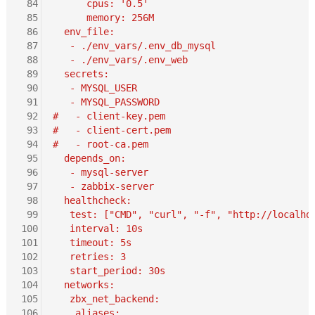
 84
      cpus: '0.5'
 85
      memory: 256M
 86
  env_file:
 87
   - ./env_vars/.env_db_mysql
 88
   - ./env_vars/.env_web
 89
  secrets:
 90
   - MYSQL_USER
 91
   - MYSQL_PASSWORD
 92
#   - client-key.pem
 93
#   - client-cert.pem
 94
#   - root-ca.pem
 95
  depends_on:
 96
   - mysql-server
 97
   - zabbix-server
 98
  healthcheck:
 99
   test: ["CMD", "curl", "-f", "http://localho
100
   interval: 10s
101
   timeout: 5s
102
   retries: 3
103
   start_period: 30s
104
  networks:
105
   zbx_net_backend:
106
    aliases: