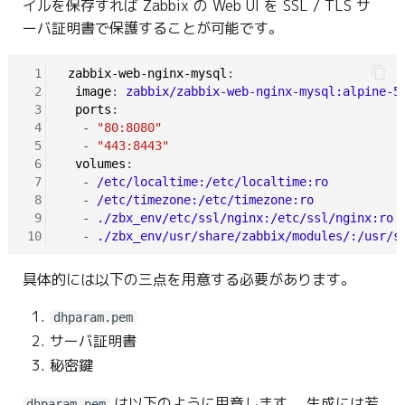
イルを保存すれば Zabbix の Web UI を SSL / TLS サ
ーバ証明書で保護することが可能です。
 1
zabbix-web-nginx-mysql
:

 2
image
: 
zabbix/zabbix-web-nginx-mysql:alpine-5
 3
ports
:

 4
   - 
"80:8080"
 5
   - 
"443:8443"
 6
volumes
:

 7
   - 
/etc/localtime:/etc/localtime:ro
 8
   - 
/etc/timezone:/etc/timezone:ro
 9
   - 
./zbx_env/etc/ssl/nginx:/etc/ssl/nginx:ro
10
   - 
./zbx_env/usr/share/zabbix/modules/:/usr/s
具体的には以下の三点を用意する必要があります。
dhparam.pem
サーバ証明書
秘密鍵
は以下のように用意します。 生成には若
dhparam.pem