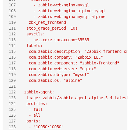
107
     - zabbix-web-nginx-mysql
108
     - zabbix-web-nginx-alpine-mysql
109
     - zabbix-web-nginx-mysql-alpine
110
   zbx_net_frontend:
111
  stop_grace_period: 10s
112
  sysctls:
113
   - net.core.somaxconn=65535
114
  labels:
115
   com.zabbix.description: "Zabbix frontend on
116
   com.zabbix.company: "Zabbix LLC"
117
   com.zabbix.component: "zabbix-frontend"
118
   com.zabbix.webserver: "nginx"
119
   com.zabbix.dbtype: "mysql"
120
   com.zabbix.os: "alpine"
121
122
 zabbix-agent:
123
  image: zabbix/zabbix-agent:alpine-5.4-latest
124
  profiles:
125
   - full
126
   - all
127
  ports:
128
   - "10050:10050"