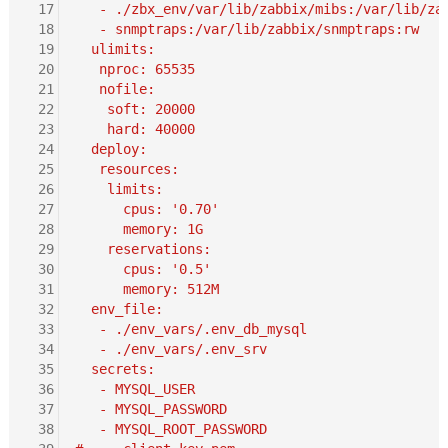
 17
   - ./zbx_env/var/lib/zabbix/mibs:/var/lib/za
 18
   - snmptraps:/var/lib/zabbix/snmptraps:rw
 19
  ulimits:
 20
   nproc: 65535
 21
   nofile:
 22
    soft: 20000
 23
    hard: 40000
 24
  deploy:
 25
   resources:
 26
    limits:
 27
      cpus: '0.70'
 28
      memory: 1G
 29
    reservations:
 30
      cpus: '0.5'
 31
      memory: 512M
 32
  env_file:
 33
   - ./env_vars/.env_db_mysql
 34
   - ./env_vars/.env_srv
 35
  secrets:
 36
   - MYSQL_USER
 37
   - MYSQL_PASSWORD
 38
   - MYSQL_ROOT_PASSWORD