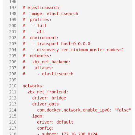
196
197
# elasticsearch:
198
#  image: elasticsearch
199
#  profiles:
200
#   - full
201
#   - all
202
#  environment:
203
#   - transport.host=0.0.0.0
204
#   - discovery.zen.minimum_master_nodes=1
205
#  networks:
206
#   zbx_net_backend:
207
#    aliases:
208
#     - elasticsearch
209
210
networks:
211
  zbx_net_frontend:
212
    driver: bridge
213
    driver_opts:
214
      com.docker.network.enable_ipv6: "false"
215
    ipam:
216
      driver: default
217
      config:
218
      - subnet: 172.16.238.0/24