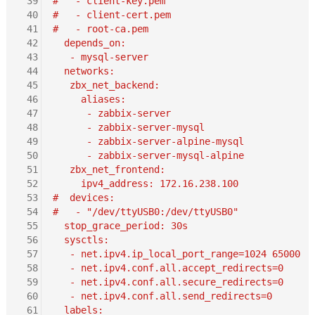
 39
#   - client-key.pem
 40
#   - client-cert.pem
 41
#   - root-ca.pem
 42
  depends_on:
 43
   - mysql-server
 44
  networks:
 45
   zbx_net_backend:
 46
     aliases:
 47
      - zabbix-server
 48
      - zabbix-server-mysql
 49
      - zabbix-server-alpine-mysql
 50
      - zabbix-server-mysql-alpine
 51
   zbx_net_frontend:
 52
     ipv4_address: 172.16.238.100
 53
#  devices:
 54
#   - "/dev/ttyUSB0:/dev/ttyUSB0"
 55
  stop_grace_period: 30s
 56
  sysctls:
 57
   - net.ipv4.ip_local_port_range=1024 65000
 58
   - net.ipv4.conf.all.accept_redirects=0
 59
   - net.ipv4.conf.all.secure_redirects=0
 60
   - net.ipv4.conf.all.send_redirects=0
 61
  labels: