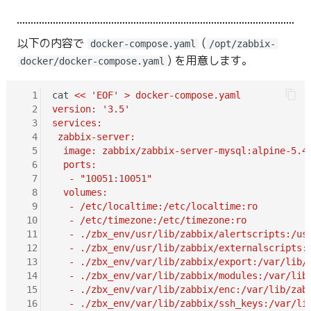
以下の内容で
(
docker-compose.yaml
/opt/zabbix-
) を用意します。
docker/docker-compose.yaml
  1
cat 
<< 'EOF' > docker-compose.yaml
  2
version: '3.5'
  3
services:
  4
 zabbix-server:
  5
  image: zabbix/zabbix-server-mysql:alpine-5.4
  6
  ports:
  7
   - "10051:10051"
  8
  volumes:
  9
   - /etc/localtime:/etc/localtime:ro
 10
   - /etc/timezone:/etc/timezone:ro
 11
   - ./zbx_env/usr/lib/zabbix/alertscripts:/us
 12
   - ./zbx_env/usr/lib/zabbix/externalscripts:
 13
   - ./zbx_env/var/lib/zabbix/export:/var/lib/
 14
   - ./zbx_env/var/lib/zabbix/modules:/var/lib
 15
   - ./zbx_env/var/lib/zabbix/enc:/var/lib/zab
 16
   - ./zbx_env/var/lib/zabbix/ssh_keys:/var/li