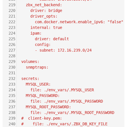
219
  zbx_net_backend:
220
    driver: bridge
221
    driver_opts:
222
      com.docker.network.enable_ipv6: "false"
223
    internal: true
224
    ipam:
225
      driver: default
226
      config:
227
      - subnet: 172.16.239.0/24
228
229
volumes:
230
  snmptraps:
231
232
secrets:
233
  MYSQL_USER:
234
    file: ./env_vars/.MYSQL_USER
235
  MYSQL_PASSWORD:
236
    file: ./env_vars/.MYSQL_PASSWORD
237
  MYSQL_ROOT_PASSWORD:
238
    file: ./env_vars/.MYSQL_ROOT_PASSWORD
239
#  client-key.pem:
240
#    file: ./env_vars/.ZBX_DB_KEY_FILE