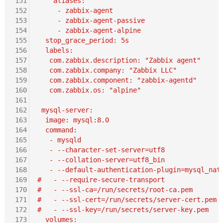
151
    aliases:
152
     - zabbix-agent
153
     - zabbix-agent-passive
154
     - zabbix-agent-alpine
155
  stop_grace_period: 5s
156
  labels:
157
   com.zabbix.description: "Zabbix agent"
158
   com.zabbix.company: "Zabbix LLC"
159
   com.zabbix.component: "zabbix-agentd"
160
   com.zabbix.os: "alpine"
161
162
 mysql-server:
163
  image: mysql:8.0
164
  command:
165
   - mysqld
166
   - --character-set-server=utf8
167
   - --collation-server=utf8_bin
168
   - --default-authentication-plugin=mysql_nat
169
#   - --require-secure-transport
170
#   - --ssl-ca=/run/secrets/root-ca.pem
171
#   - --ssl-cert=/run/secrets/server-cert.pem
172
#   - --ssl-key=/run/secrets/server-key.pem
173
  volumes: