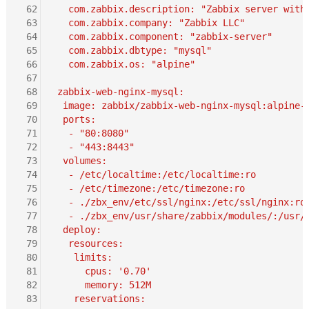
 62
   com.zabbix.description: "Zabbix server with
 63
   com.zabbix.company: "Zabbix LLC"
 64
   com.zabbix.component: "zabbix-server"
 65
   com.zabbix.dbtype: "mysql"
 66
   com.zabbix.os: "alpine"
 67
 68
 zabbix-web-nginx-mysql:
 69
  image: zabbix/zabbix-web-nginx-mysql:alpine-
 70
  ports:
 71
   - "80:8080"
 72
   - "443:8443"
 73
  volumes:
 74
   - /etc/localtime:/etc/localtime:ro
 75
   - /etc/timezone:/etc/timezone:ro
 76
   - ./zbx_env/etc/ssl/nginx:/etc/ssl/nginx:ro
 77
   - ./zbx_env/usr/share/zabbix/modules/:/usr/
 78
  deploy:
 79
   resources:
 80
    limits:
 81
      cpus: '0.70'
 82
      memory: 512M
 83
    reservations: