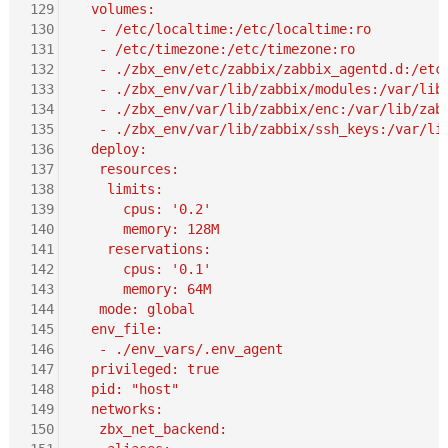
129
  volumes:
130
   - /etc/localtime:/etc/localtime:ro
131
   - /etc/timezone:/etc/timezone:ro
132
   - ./zbx_env/etc/zabbix/zabbix_agentd.d:/etc
133
   - ./zbx_env/var/lib/zabbix/modules:/var/lib
134
   - ./zbx_env/var/lib/zabbix/enc:/var/lib/zab
135
   - ./zbx_env/var/lib/zabbix/ssh_keys:/var/li
136
  deploy:
137
   resources:
138
    limits:
139
      cpus: '0.2'
140
      memory: 128M
141
    reservations:
142
      cpus: '0.1'
143
      memory: 64M
144
   mode: global
145
  env_file:
146
   - ./env_vars/.env_agent
147
  privileged: true
148
  pid: "host"
149
  networks:
150
   zbx_net_backend: