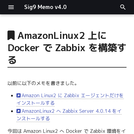
Sig9 Memo v4.0
I
n
AmazonLinux2 上に
main関数
i
Docker で Zabbix を構築す
t
リスト関連
る
i
ファイルの読み書き
a
以前に以下のメモを書きました。
ログ関連
l
Amazon Linux2 に Zabbix エージェントだけを
i
条件分岐
インストールする
z
AmazonLinux2 へ Zabbix Server 4.0.14 をイ
型指定
i
ンストールする
n
今回は Amazon Linux2 へ Docker で Zabbix 環境をイ