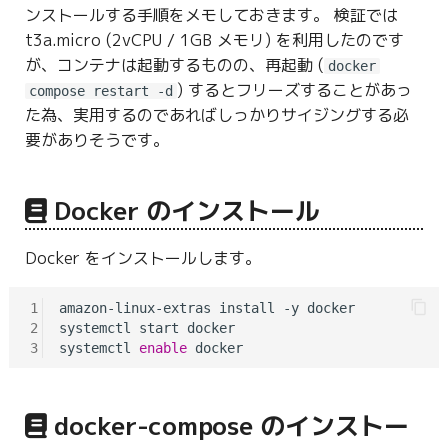
ンストールする手順をメモしておきます。 検証では
g
t3a.micro (2vCPU / 1GB メモリ) を利用したのです
s
が、コンテナは起動するものの、再起動 (
docker
e
) するとフリーズすることがあっ
compose restart -d
た為、実用するのであればしっかりサイジングする必
a
要がありそうです。
r
c
Docker のインストール
h
Docker をインストールします。
1
amazon-linux-extras install -y docker

2
systemctl start docker

3
systemctl 
enable
docker-compose のインストー