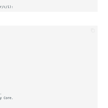
。


 Core.
