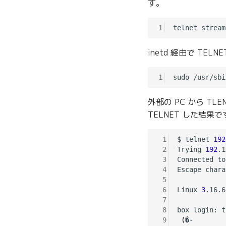
す。
1
inetd 経由で TE
1
外部の PC から TLE
TELNET した結果で
 1
$ telnet 
192
 2
Trying 
192
.1
 3
Connected to
 4
Escape chara
 5
 6
Linux 
3
.16.6
 7
 8
box login: tc
 9
(
�-
