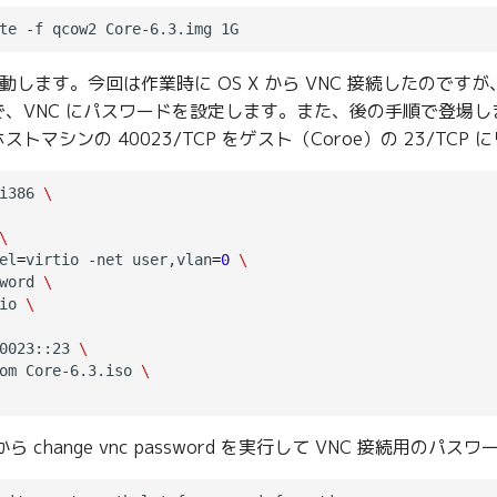
起動します。今回は作業時に OS X から VNC 接続したのですが
、VNC にパスワードを設定します。また、後の手順で登場しま
トマシンの 40023/TCP をゲスト（Coroe）の 23/TC
i386 
\
\
el
=
virtio -net user,vlan
=
0
\
word 
\
io 
\
0023::23 
\
om Core-6.3.iso 
\
ら change vnc password を実行して VNC 接続用のパ