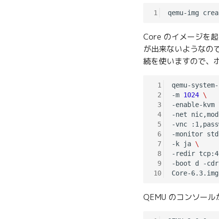
1
Core のイメージを
が出来ないようなので
続を使いますので、ホス
 1
qemu-system-
 2
-m 
1024
\
 3
-enable-kvm 
 4
-net nic,mod
 5
-vnc :1,pass
 6
-monitor std
 7
-k ja 
\
 8
-redir tcp:4
 9
-boot d -cdr
10
QEMU のコンソールか