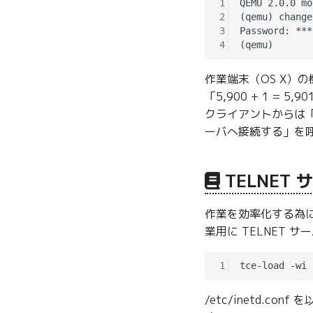
1
QEMU 2.0.0 mo
2
(qemu) change
3
Password: ***

4
作業端末（OS X）の
「5,900 + 1 = 
クライアントからは「vn
ーバへ接続する」を呼び
TELNET
作業を効率化する為
業用に TELNET 
1
/etc/inetd.co