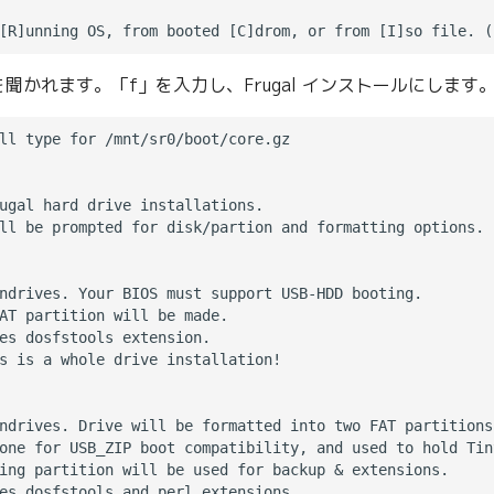
聞かれます。「f」を入力し、Frugal インストールにします
ll type for /mnt/sr0/boot/core.gz

ugal hard drive installations.

ll be prompted for disk/partion and formatting options.

ndrives. Your BIOS must support USB-HDD booting.

AT partition will be made.

es dosfstools extension.

s is a whole drive installation!

ndrives. Drive will be formatted into two FAT partitions.
one for USB_ZIP boot compatibility, and used to hold Tiny
ing partition will be used for backup & extensions.

es dosfstools and perl extensions.
