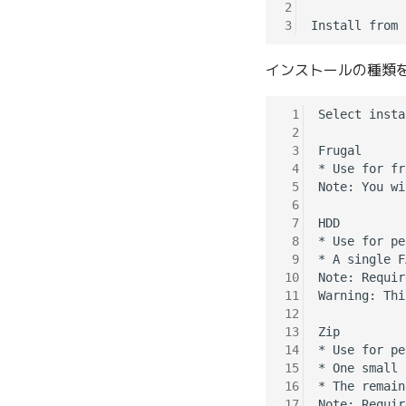
2
3
インストールの種類を
 1
Select insta
 2
 3
Frugal

 4
* Use for fr
 5
Note: You wi
 6
 7
HDD

 8
* Use for pe
 9
* A single F
10
Note: Requir
11
Warning: Thi
12
13
Zip

14
* Use for pe
15
* One small 
16
* The remain
17
Note: Requir