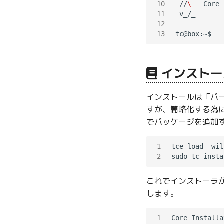
10
 //
\ 
  Core 
11
 v_/_       
12
13
インストー
インストールは「パ
すが、簡略化する為に 
でパッケージを追加する
1
tce-load -wil
2
これでインストーラが
します。
1
Core Installa