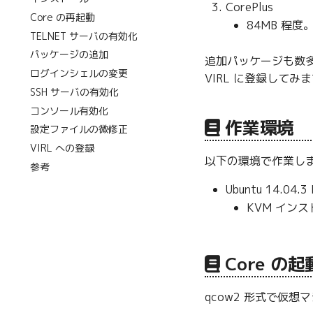
CorePlus
Core の再起動
84MB 程度
TELNET サーバの有効化
パッケージの追加
追加パッケージも数多
ログインシェルの変更
VIRL に登録してみ
SSH サーバの有効化
コンソール有効化
作業環境
設定ファイルの微修正
VIRL への登録
以下の環境で作業し
参考
Ubuntu 14.04.
KVM イン
Core の起
qcow2 形式で仮