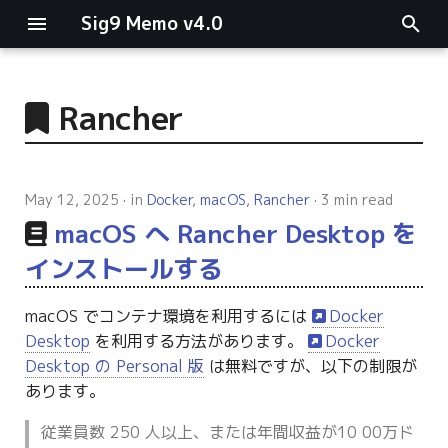
Sig9 Memo v4.0
I
n
Rancher
main関数
i
t
リスト関連
May 12, 2025
in
Docker
,
macOS
,
Rancher
3 min read
i
macOS へ Rancher Desktop を
ファイルの読み書き
a
インストールする
ログ関連
l
macOS でコンテナ環境を利用するには
Docker
i
条件分岐
Desktop
を利用する方法があります。
Docker
z
Desktop の Personal 版
は無料ですが、以下の制限が
型指定
あります。
i
n
従業員数 250 人以上、または年間収益が10 00万ド