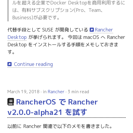
ルを超える企業でDocker Desktopを商用利用するに
g
は、有料サブスクリプション(Pro、Team、
s
Business)が必要です。
e
代替手段として SUSE が開発している
Rancher
a
Desktop
が挙げられます。 今回は macOS へ Rancher
Desktop をインストールする手順をメモしておきま
r
す。
c
Continue reading
h
March 19, 2018
in
Rancher
3 min read
RancherOS で Rancher
v2.0.0-alpha21 を試す
以前に Rancher 関連で以下のメモを書きました。