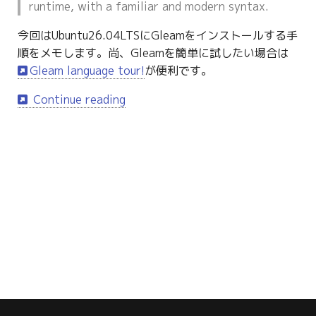
runtime, with a familiar and modern syntax.
g
今回はUbuntu26.04LTSにGleamをインストールする手
s
順をメモします。尚、Gleamを簡単に試したい場合は
e
Gleam language tour!
が便利です。
a
Continue reading
r
c
h