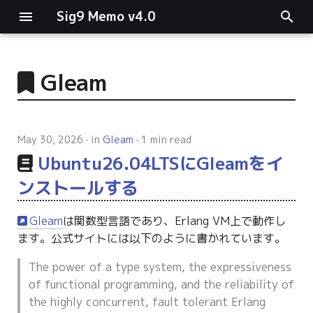
Sig9 Memo v4.0
I
n
Gleam
main関数
i
t
リスト関連
May 30, 2026
in
Gleam
1 min read
i
Ubuntu26.04LTSにGleamをイ
ファイルの読み書き
a
ンストールする
ログ関連
l
Gleam
は関数型言語であり、Erlang VM上で動作し
i
条件分岐
ます。公式サイトには以下のように書かれています。
z
型指定
The power of a type system, the expressiveness
i
of functional programming, and the reliability of
n
the highly concurrent, fault tolerant Erlang