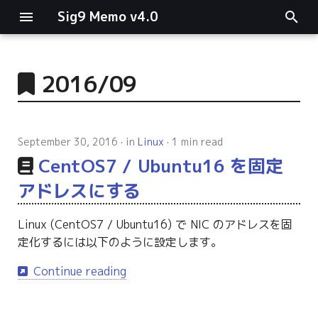
Sig9 Memo v4.0
I
n
2016/09
main関数
i
t
リスト関連
September 30, 2016
in
Linux
1 min read
i
CentOS7 / Ubuntu16 を固定
ファイルの読み書き
a
アドレスにする
ログ関連
l
Linux (CentOS7 / Ubuntu16) で NIC のアドレスを固
i
条件分岐
定化するには以下のように設定します。
z
型指定
Continue reading
i
n