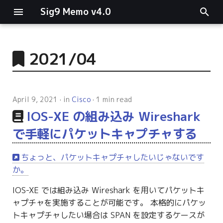
Sig9 Memo v4.0
I
n
2021/04
main関数
i
t
リスト関連
April 9, 2021
in
Cisco
1 min read
i
IOS-XE の組み込み Wireshark
ファイルの読み書き
a
で手軽にパケットキャプチャする
ログ関連
l
ちょっと、パケットキャプチャしたいじゃないです
i
条件分岐
か。
z
型指定
IOS-XE では組み込み Wireshark を用いてパケットキ
i
ャプチャを実施することが可能です。 本格的にパケッ
n
トキャプチャしたい場合は SPAN を設定するケースが