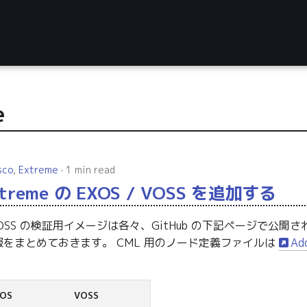
e
sco
,
Extreme
1 min read
xtreme の EXOS / VOSS を追加する
と VOSS の検証用イメージは各々、GitHub の下記ページで公開されて
をまとめておきます。 CML 用のノード定義ファイルは
Ad
XOS
VOSS