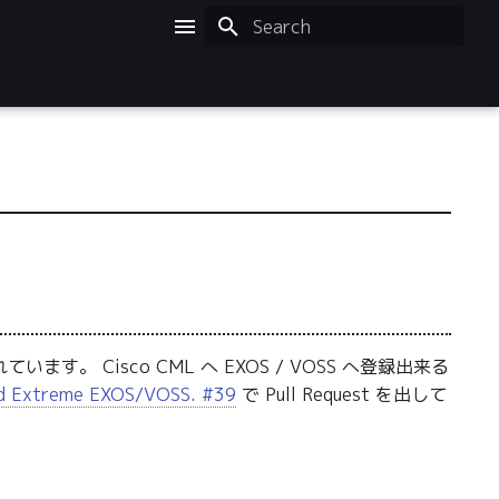
Initializing search
います。 Cisco CML へ EXOS / VOSS へ登録出来る
d Extreme EXOS/VOSS. #39
で Pull Request を出して