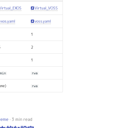
Virtual_EXOS
Virtual_VOSS
exos.yaml
voss.yaml
1
5
2
1
dmin
rwa
one)
rwa
reme
3 min read