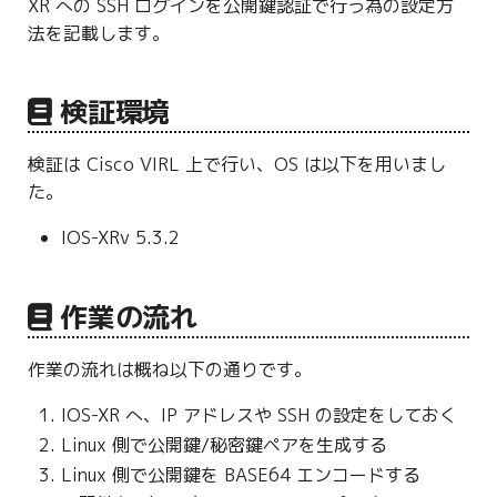
XR への SSH ログインを公開鍵認証で行う為の設定方
g
法を記載します。
s
e
検証環境
a
検証は Cisco VIRL 上で行い、OS は以下を用いまし
r
た。
c
IOS-XRv 5.3.2
h
作業の流れ
作業の流れは概ね以下の通りです。
IOS-XR へ、IP アドレスや SSH の設定をしておく
Linux 側で公開鍵/秘密鍵ペアを生成する
Linux 側で公開鍵を BASE64 エンコードする