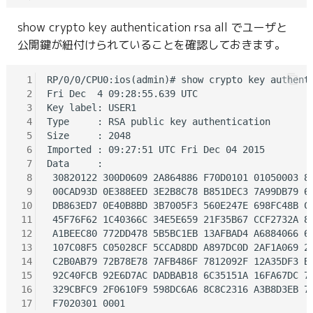
show crypto key authentication rsa all でユーザと
公開鍵が紐付けられていることを確認しておきます。
 1
RP/0/0/CPU0:ios(admin)# show crypto key authenti
 2
Fri Dec  4 09:28:55.639 UTC

 3
Key label: USER1

 4
Type     : RSA public key authentication

 5
Size     : 2048

 6
Imported : 09:27:51 UTC Fri Dec 04 2015

 7
Data     :

 8
 30820122 300D0609 2A864886 F70D0101 01050003 82
 9
 00CAD93D 0E388EED 3E2B8C78 B851DEC3 7A99DB79 69
10
 DB863ED7 0E40B8BD 3B7005F3 560E247E 698FC48B CB
11
 45F76F62 1C40366C 34E5E659 21F35B67 CCF2732A 8A
12
 A1BEEC80 772DD478 5B5BC1EB 13AFBAD4 A6884066 66
13
 107C08F5 C05028CF 5CCAD8DD A897DC0D 2AF1A069 29
14
 C2B0AB79 72B78E78 7AFB486F 7812092F 12A35DF3 B6
15
 92C40FCB 92E6D7AC DADBAB18 6C35151A 16FA67DC 7F
16
 329CBFC9 2F0610F9 598DC6A6 8C8C2316 A3B8D3EB 74
17