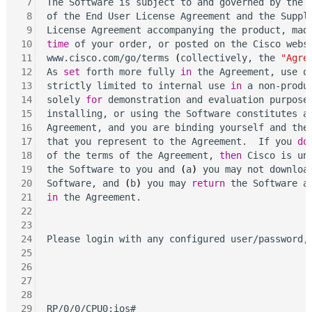
 7
The Software is subject to and governed by the t
 8
of the End User License Agreement and the Supple
 9
10
time
 of your order, or posted on the Cisco websi
11
www.cisco.com/go/terms 
(
collectively, the 
"Agre
12
As 
set
 forth more fully 
in
 the Agreement, use of
13
strictly limited to internal use 
in
 a non-produc
14
solely 
for
 demonstration and evaluation purposes
15
installing, or using the Software constitutes ac
16
Agreement, and you are binding yourself and the 
17
that you represent to the Agreement.  If you 
do
18
of the terms of the Agreement, 
then
 Cisco is unw
19
the Software to you and 
(
a
)
 you may not download
20
Software, and 
(
b
)
 you may 
return
 the Software a
21
in
 the Agreement.

22
23
24
Please login with any configured user/password, 
25
26
27
28
29