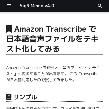
Sig9 Memo v4.0
I
n
Amazon Transcribe で
main関数
i
日本語音声ファイルをテキ
t
リスト関連
スト化してみる
i
ファイルの読み書き
a
Amazon Transcribe を使うと「音声ファイル → テキ
ログ関連
l
スト」へ変換することが出来ます。 この Transcribe
i
が日本語対応したので試してみました。
条件分岐
z
型指定
i
サンプル
n
今回は下記にある音声サンプルファイルを利用させて