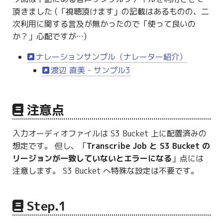
g
頂きました (「視聴頂けます」の記載はあるものの、二
次利用に関する言及が無かったので「使って良いの
s
か？」心配ですが…)
e
ナレーションサンプル（ナレーター紹介）
a
渡辺 直美 - サンプル3
r
c
注意点
h
入力オーディオファイルは S3 Bucket 上に配置済みの
想定です。 但し、「
Transcribe Job と S3 Bucket の
リージョンが一致していないとエラーになる
」点には
注意します。 S3 Bucket へ特殊な設定は不要です。
Step.1