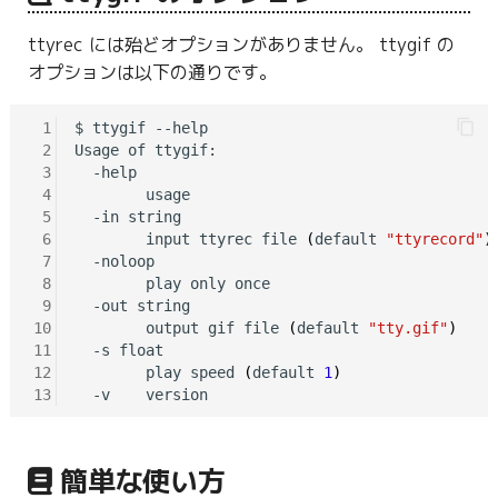
ttyrec には殆どオプションがありません。 ttygif の
オプションは以下の通りです。
 1
$ ttygif --help

 2
Usage of ttygif:

 3
  -help

 4
        usage

 5
  -in string

 6
        input ttyrec file 
(
default 
"ttyrecord"
)
 7
  -noloop

 8
        play only once

 9
  -out string

10
        output gif file 
(
default 
"tty.gif"
)
11
  -s float

12
        play speed 
(
default 
1
)
13
簡単な使い方