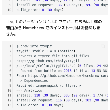
 9
install_on_request: 
136
(
30
 days
)
, 
386
(
90
 days
10
build_error: 
0
(
30
 days
)
ttygif のバージョンは 1.4.0 ですが、
こちらは上述の
理由から Homebrew でのインストールはお勧めしま
せん。
 1
$ brew info ttygif

 2
ttygif: stable 
1
.4.0 
(
bottled
)
 3
Converts a ttyrec file into gif files

 4
https://github.com/icholy/ttygif

 5
/usr/local/Cellar/ttygif/1.4.0 
(
5
 files, 
24
.4KB
 6
  Poured from bottle on 
2018
-12-14 at 
13
:53:36

 7
 8
==
> Dependencies

 9
10
==
> Analytics

11
install: 
118
(
30
 days
)
, 
385
(
90
 days
)
, 
1
,774 
(
3
12
install_on_request: 
116
(
30
 days
)
, 
383
(
90
 days
13
build_error: 
0
(
30
 days
)