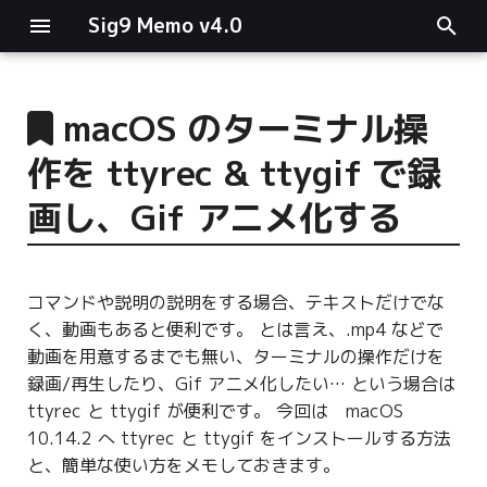
Sig9 Memo v4.0
I
n
macOS のターミナル操
main関数
i
作を ttyrec & ttygif で録
t
リスト関連
画し、Gif アニメ化する
i
ファイルの読み書き
a
コマンドや説明の説明をする場合、テキストだけでな
ログ関連
l
く、動画もあると便利です。 とは言え、.mp4 などで
i
動画を用意するまでも無い、ターミナルの操作だけを
条件分岐
録画/再生したり、Gif アニメ化したい… という場合は
z
ttyrec と ttygif が便利です。 今回は macOS
型指定
i
10.14.2 へ ttyrec と ttygif をインストールする方法
n
と、簡単な使い方をメモしておきます。