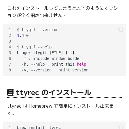
これをインストールしてしまうと以下のようにオプシ
ョンが全く指定出来ません…
1
2
1
.4.0

3
4
$ ttygif --help

5
Usage: ttygif 
[
FILE
]
[
-f
]
6
  -f : include window border

7
  -h, --help : print this 
help
8
ttyrec のインストール
ttyrec は Homebrew で簡単にインストール出来ま
す。
1