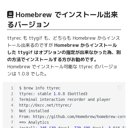
g
Homebrew でインストール出来
s
るバージョン
e
a
ttyrec も ttygif も、どちらも Homebrew からインス
トール出来るのですが
Homebrew からインストール
r
した ttygif はオプションの指定が出来なかった為、別
c
の方法でインストールする方がお勧めです。
h
Homebrew でインストール可能な ttyrec のバージョ
ンは 1.0.8 でした。
 1
$ brew info ttyrec

 2
ttyrec: stable 
1
.0.8 
(
bottled
)
 3
Terminal interaction recorder and player

 4
http://0xcc.net/ttyrec/

 5
Not installed

 6
 7
==
> Analytics

 8
install: 
245
(
30
 days
)
, 
729
(
90
 days
)
, 
3
,918 
(
3