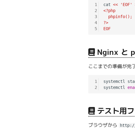
1
cat 
<< 'EOF' 
2
<?php
3
  phpinfo();
4
?>
5
EOF
Nginx と 
ここまでの準備が完了し
1
systemctl sta
2
systemctl 
ena
テスト用フ
ブラウザから
http:/