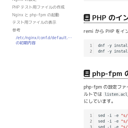
PHP テスト用ファイルの作成
Nginx と php-fpm の起動
PHP のイ
テスト用ファイルの表示
参考
remi から PHP
/etc/nginx/conf.d/default.conf
の初期内容
1
dnf -y instal
2
php-fpm
php-fpm の設定フ
ルトでは
listen.acl
にしています。
1
sed -i -e 
"s/
2
sed -i -e 
"s/
3
sed -i -e 
"s/