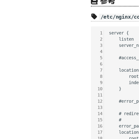
参考
/etc/nginx/c
 1
server {

 2
    listen  
 3
    server_n
 4
 5
    #access_
 6
 7
    location
 8
        root
 9
        inde
10
    }

11
12
    #error_p
13
14
    # redire
15
    #

16
    error_pa
17
    location
18
        root