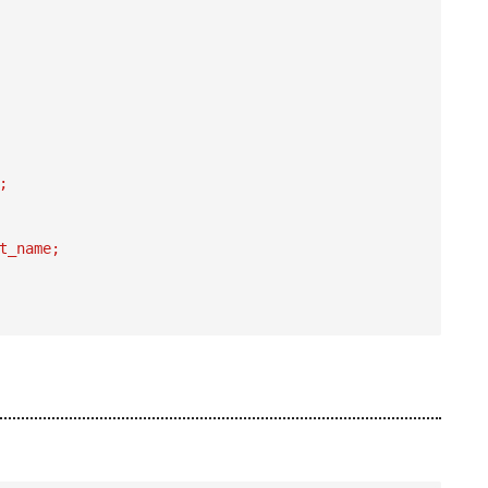
;
t_name;