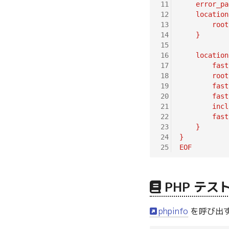
11
    error_pa
12
    location
13
        root
14
    }
15
16
    location
17
        fast
18
        root
19
        fast
20
        fast
21
        incl
22
        fast
23
    }
24
}
25
EOF
PHP テ
phpinfo
を呼び出