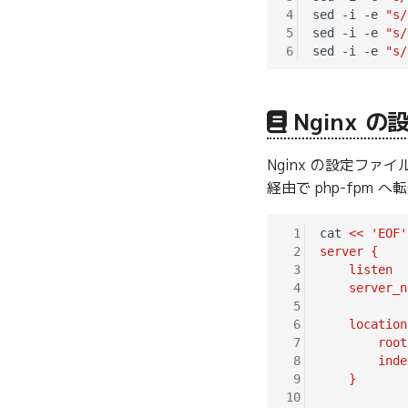
4
sed -i -e 
"s/
5
sed -i -e 
"s/
6
sed -i -e 
"s/
Nginx の
Nginx の設定ファ
経由で php-fpm 
 1
cat 
<< 'EOF'
 2
server {
 3
    listen  
 4
    server_n
 5
 6
    location
 7
        root
 8
        inde
 9
    }
10