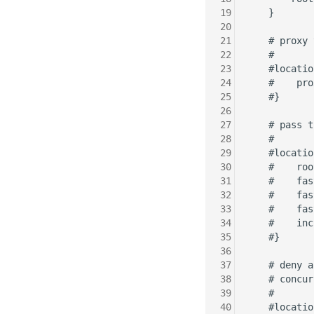
19
    }

20
21
    # proxy 
22
    #

23
    #locatio
24
    #    pro
25
    #}

26
27
    # pass t
28
    #

29
    #locatio
30
    #    roo
31
    #    fas
32
    #    fas
33
    #    fas
34
    #    inc
35
    #}

36
37
    # deny a
38
    # concur
39
    #

40
    #locatio