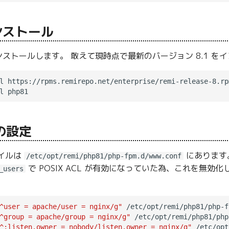
ンストール
 をインストールします。 敢えて現時点で最新のバージョン 8.1 
l https://rpms.remirepo.net/enterprise/remi-release-8.rpm
 の設定
ァイルは
にあります
/etc/opt/remi/php81/php-fpm.d/www.conf
で POSIX ACL が有効になっていた為、これを無効化
_users
^user = apache/user = nginx/g"
 /etc/opt/remi/php81/php-f
^group = apache/group = nginx/g"
 /etc/opt/remi/php81/php
^;listen.owner = nobody/listen.owner = nginx/g"
 /etc/opt