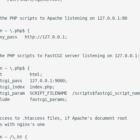
the PHP scripts to Apache listening on 127.0.0.1:80

n ~ \.php$ {

xy_pass   http://127.0.0.1;

he PHP scripts to FastCGI server listening on 127.0.0.1:9
n ~ \.php$ {

t           html;

tcgi_pass   127.0.0.1:9000;

tcgi_index  index.php;

tcgi_param  SCRIPT_FILENAME  /scripts$fastcgi_script_name
lude        fastcgi_params;

ccess to .htaccess files, if Apache's document root

s with nginx's one

n ~ /\.ht {
