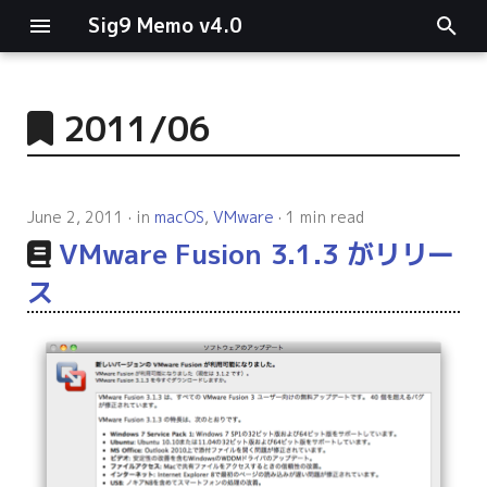
Sig9 Memo v4.0
I
n
2011/06
main関数
i
t
リスト関連
June 2, 2011
in
macOS
,
VMware
1 min read
i
VMware Fusion 3.1.3 がリリー
ファイルの読み書き
a
ス
ログ関連
l
i
条件分岐
z
型指定
i
n