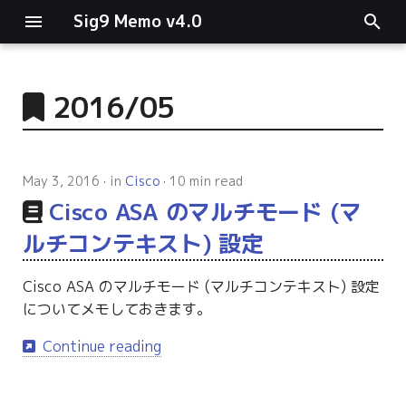
Sig9 Memo v4.0
I
n
2016/05
main関数
i
t
リスト関連
May 3, 2016
in
Cisco
10 min read
i
Cisco ASA のマルチモード (マ
ファイルの読み書き
a
ルチコンテキスト) 設定
ログ関連
l
Cisco ASA のマルチモード (マルチコンテキスト) 設定
i
条件分岐
についてメモしておきます。
z
型指定
Continue reading
i
n