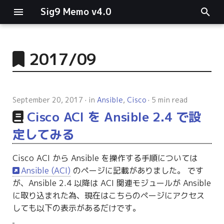
Sig9 Memo v4.0
I
n
2017/09
main関数
i
t
リスト関連
September 20, 2017
in
Ansible
,
Cisco
5 min read
i
Cisco ACI を Ansible 2.4 で設
ファイルの読み書き
a
定してみる
ログ関連
l
Cisco ACI から Ansible を操作する手順については
i
条件分岐
Ansible (ACI)
のページに記載がありました。 です
z
が、Ansible 2.4 以降は ACI 関連モジュールが Ansible
型指定
に取り込まれた為、現在はこちらのページにアクセス
i
しても以下の表示があるだけです。
n