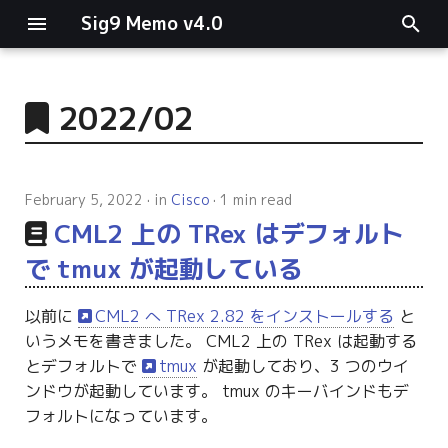
Sig9 Memo v4.0
I
n
2022/02
main関数
i
t
リスト関連
February 5, 2022
in
Cisco
1 min read
i
CML2 上の TRex はデフォルト
ファイルの読み書き
a
で tmux が起動している
ログ関連
l
以前に
CML2 へ TRex 2.82 をインストールする
と
i
条件分岐
いうメモを書きました。 CML2 上の TRex は起動する
z
とデフォルトで
tmux
が起動しており、3 つのウイ
型指定
ンドウが起動しています。 tmux のキーバインドもデ
i
フォルトになっています。
n