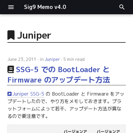
Sig9 Memo v4.0
I
n
Juniper
main関数
i
t
リスト関連
June 23, 2011
in
Juniper
5 min read
i
SSG-5 での BootLoader と
ファイルの読み書き
a
Firmware のアップデート方法
ログ関連
l
Juniper SSG-5
の BootLoader と Firmware をアッ
i
条件分岐
プデートしたので、やり方をメモしておきます。プラ
z
ットフォームによって若干、アップデート方法が異な
型指定
るので要注意です。
i
n
バージョンア
バージョンア