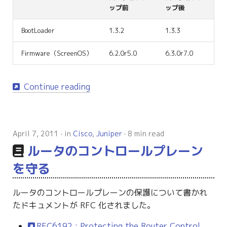
g
ップ前
ップ後
s
BootLoader
1.3.2
1.3.3
e
Firmware（ScreenOS）
6.2.0r5.0
6.3.0r7.0
a
r
Continue reading
c
h
April 7, 2011
in
Cisco
,
Juniper
8 min read
ルータのコントロールプレーン
を守る
ルータのコントロールプレーンの保護について書かれ
たドキュメントが RFC 化されました。
RFC6192 : Protecting the Router Control