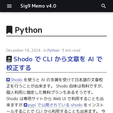
Sig9 Memo v4.0
I
n
Python
main関数
i
t
リスト関連
December 16, 2024
in
Python
3 min read
i
Shodo で CLI から文章を AI で
ファイルの読み書き
a
校正する
ログ関連
l
Shodo
を使うと AI の支援を受けて日本語の文章校
i
条件分岐
正を行うことが出来ます。 Shodo 自体は有料ですが、
z
個人利用に限定した無料プランもあるそうです。
型指定
Shodo は専用サイトから Web UI で利用することも出
i
来ますが
pypi で公開されている shodo
をインスト
n
ールすることで CLI から利用することも出来ます。 今