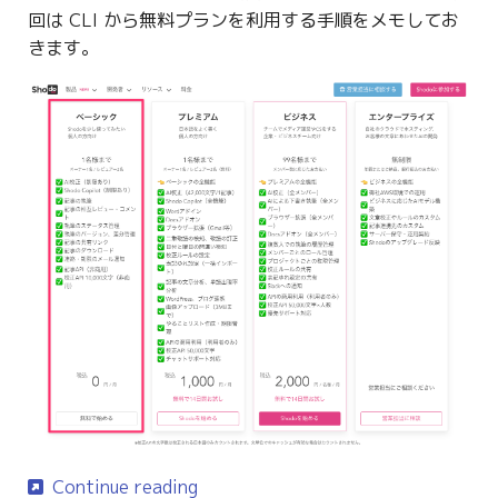
g
回は CLI から無料プランを利用する手順をメモしてお
きます。
s
e
a
r
c
h
Continue reading